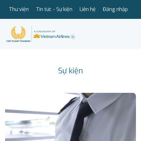
Thư viện
Tin tức - Sự kiện
Liên hệ
Đăng nhập
Sự kiện