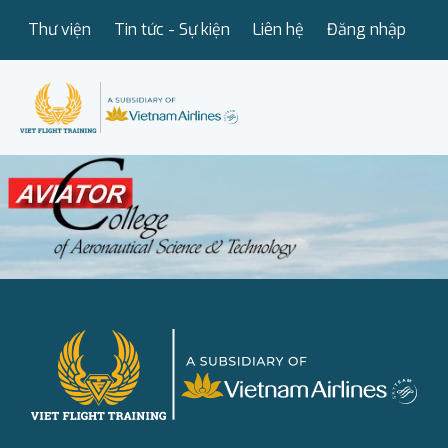
Thư viện
Tin tức - Sự kiện
Liên hệ
Đăng nhập