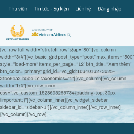
Thư viện
Tin tức - Sự kiện
Liên hệ
Đăng nhập
[vc_row full_width=”stretch_row” gap=”30″][vc_column
width=”3/4″][vc_basic_grid post_type=”post” max_items=”500″
style=”load-more” items_per_page=”12″ btn_title=”Xem thêm”
btn_color=”primary” grid_id=”vc_gid:1634013273625-
3fbe8ea2-b5be-5″ taxonomies=”1″][/vc_column][vc_column
width=”1/4″][vc_row_inner
css=”.vc_custom_1523695265734{padding-top: 30px
!important;}”][vc_column_inner][vc_widget_sidebar
sidebar_id=”sidebar-1″][/vc_column_inner][/vc_row_inner]
[/vc_column][/vc_row]