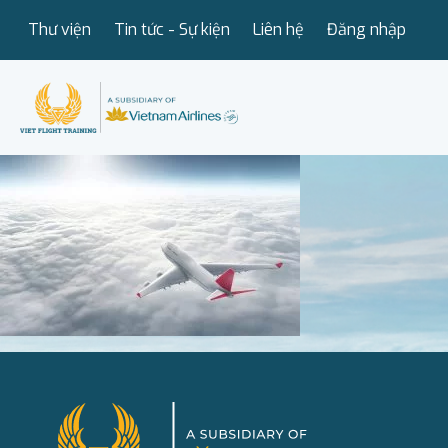
Thư viện
Tin tức - Sự kiện
Liên hệ
Đăng nhập