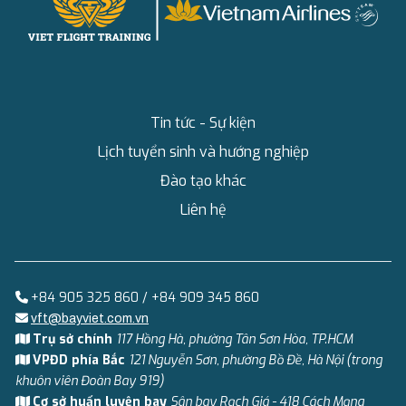
Tin tức - Sự kiện
Lịch tuyển sinh và hướng nghiệp
Đào tạo khác
Liên hệ
+84 905 325 860 / +84 909 345 860
vft@bayviet.com.vn
Trụ sở chính
117 Hồng Hà, phường Tân Sơn Hòa, TP.HCM
VPĐD phía Bắc
121 Nguyễn Sơn, phường Bồ Đề, Hà Nội (trong
khuôn viên Đoàn Bay 919)
Cơ sở huấn luyện bay
Sân bay Rạch Giá - 418 Cách Mạng