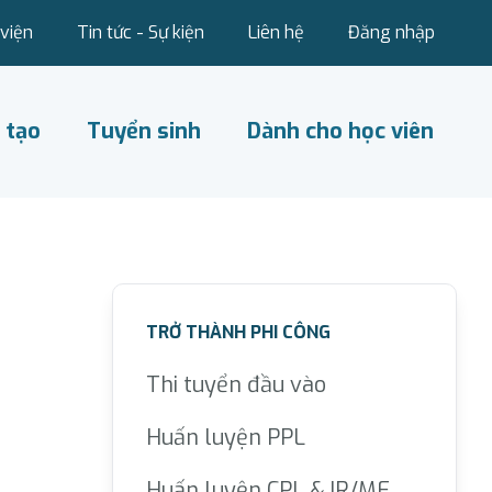
viện
Tin tức - Sự kiện
Liên hệ
Đăng nhập
 tạo
Tuyển sinh
Dành cho học viên
TRỞ THÀNH PHI CÔNG
Thi tuyển đầu vào
Huấn luyện PPL
Huấn luyện CPL & IR/ME