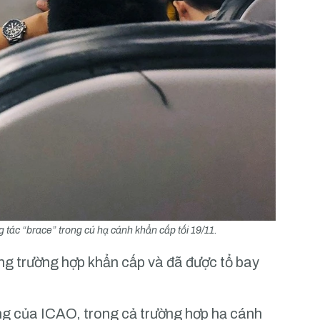
tác “brace” trong cú hạ cánh khẩn cấp tối 19/11.
ong trường hợp khẩn cấp và đã được tổ bay
hông của ICAO, trong cả trường hợp hạ cánh