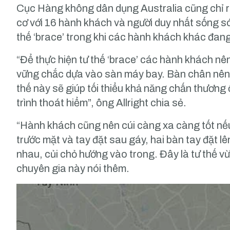
Cục Hàng không dân dụng Australia cũng chỉ r
cơ với 16 hành khách và người duy nhất sống sót
thế ‘brace’ trong khi các hành khách khác đan
“Để thực hiện tư thế ‘brace’ các hành khách nê
vững chắc dựa vào sàn máy bay. Bàn chân nên ti
thế này sẽ giúp tối thiểu khả năng chấn thương 
trình thoát hiểm”, ông Allright chia sẻ.
“Hành khách cũng nên cúi càng xa càng tốt nếu
trước mặt và tay đặt sau gáy, hai bàn tay đặt l
nhau, củi chỏ hướng vào trong. Đây là tư thế v
chuyên gia này nói thêm.