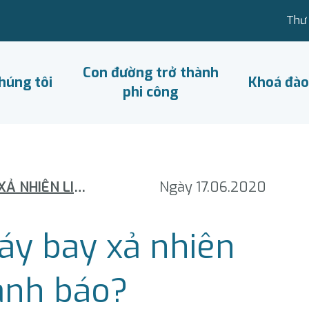
Thư 
Con đường trở thành
húng tôi
Khoá đào
phi công
TRƯỜNG HỢP NÀO MÁY BAY XẢ NHIÊN LIỆU, TIẾP VIÊN HÔ CẢNH BÁO?
Ngày 17.06.2020
y bay xả nhiên
cảnh báo?