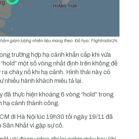
nhằm giảm lượng nhiên liệu mang theo. Đồ họa: Flightradar24.
ong trường hợp hạ cánh khẩn cấp khi vừa
 “hold” một số vòng nhất định trên không để
y ra cháy nổ khi hạ cánh. Hình thái này có
ư nhiều hành khách miêu tả lại.
 đã thực hiện khoảng 6 vòng “hold” trong
n hạ cánh thành công.
CM đi Hà Nội lúc 19h30 tối ngày 19/11 đã
 Sân Nhất vì gặp sự cố.
t vài đoạn video ghi lại cabin máy bay khi