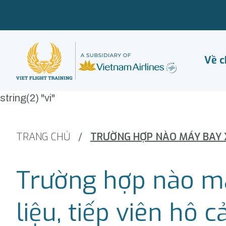
Về c
string(2) "vi"
TRANG CHỦ
/
Trường hợp nào má
liệu, tiếp viên hô 