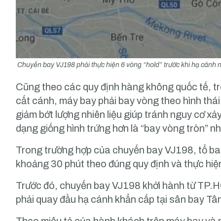
Chuyến bay VJ198 phải thực hiện 6 vòng “hold” trước khi hạ cánh 
Cũng theo các quy định hàng không quốc tế, tr
cất cánh, máy bay phải bay vòng theo hình thái
giảm bớt lượng nhiên liệu giúp tránh nguy cơ xả
dạng giống hình trứng hơn là “bay vòng tròn” nh
Trong trường hợp của chuyến bay VJ198, tổ bay
khoảng 30 phút theo đúng quy định và thực hiệ
Trước đó, chuyến bay VJ198 khởi hành từ TP.H
phải quay đầu hạ cánh khẩn cấp tại sân bay Tân
Theo miêu tả của hành khách trên máy bay và mộ