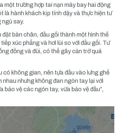
a một trường hợp tai nạn máy bay hai động
 là hành khách kịp tỉnh dậy và thực hiện tư
g ngủ say.
n đặt bàn chân, đầu gối thành một hình thế
ếp xúc phẳng và hơi lùi so với đầu gối. Tư
ống đồng và đùi, có thể gây cản trở quá
 có không gian, nên tựa đầu vào lưng ghế
ên nhau nhưng không đan ngón tay lại với
ừa bảo vệ các ngón tay, vừa bảo vệ đầu”,