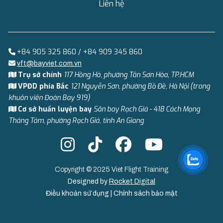
Liên hệ
+84 905 325 860 / +84 909 345 860
vft@bayviet.com.vn
Trụ sở chính
117 Hồng Hà, phường Tân Sơn Hòa, TP.HCM
VPĐD phía Bắc
121 Nguyễn Sơn, phường Bồ Đề, Hà Nội (trong
khuôn viên Đoàn Bay 919)
Cơ sở huấn luyện bay
Sân bay Rạch Giá - 418 Cách Mạng
Tháng Tám, phường Rạch Giá, tỉnh An Giang
Copyright © 2025 Viet Flight Training
Designed by
Rocket Digital
Điều khoản sử dụng
|
Chính sách bảo mật