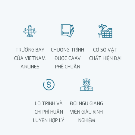
TRƯỜNG BAY
CHƯƠNG TRÌNH
CƠ SỞ VẬT
CỦA VIETNAM
ĐƯỢC CAAV
CHẤT HIỆN ĐẠI
AIRLINES
PHÊ CHUẨN
LỘ TRÌNH VÀ
ĐỘI NGŨ GIẢNG
CHI PHÍ HUẤN
VIÊN GIÀU KINH
LUYỆN HỢP LÝ
NGHIỆM