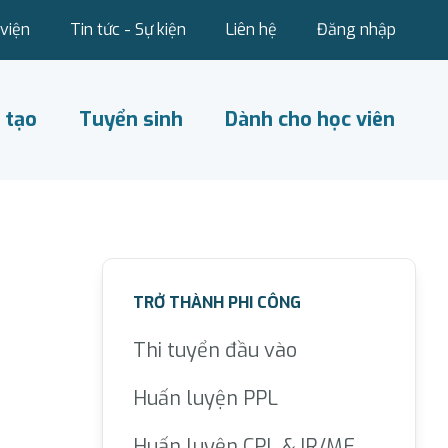
viện
Tin tức - Sự kiện
Liên hệ
Đăng nhập
 tạo
Tuyển sinh
Dành cho học viên
TRỞ THÀNH PHI CÔNG
Thi tuyển đầu vào
Huấn luyện PPL
Huấn luyện CPL & IR/ME