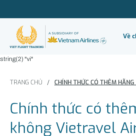
Về c
string(2) "vi"
TRANG CHỦ
/
Chính thức có thê
không Vietravel Ai