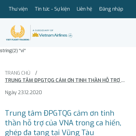
Thư viện
Tin tức - Sự kiện
Liên hệ
Đăng nhập
string(2) "vi"
TRANG CHỦ
/
TRUNG TÂM ĐPGTQG CẢM ƠN TINH THẦN HỖ TRỢ CỦA VNA TRONG CA HIẾN, GHÉP ĐA TẠNG TẠI VŨNG TÀU
Ngày 23.12.2020
Trung tâm ĐPGTQG cảm ơn tinh
thần hỗ trợ của VNA trong ca hiến,
ghép đa tạng tại Vũng Tàu