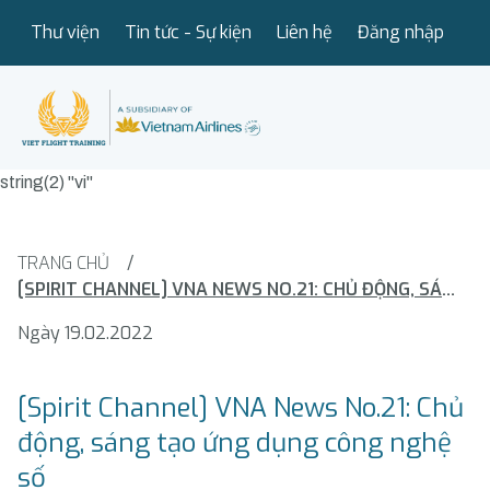
Thư viện
Tin tức - Sự kiện
Liên hệ
Đăng nhập
string(2) "vi"
TRANG CHỦ
/
[SPIRIT CHANNEL] VNA NEWS NO.21: CHỦ ĐỘNG, SÁNG TẠO ỨNG DỤNG CÔNG NGHỆ SỐ
Ngày 19.02.2022
[Spirit Channel] VNA News No.21: Chủ
động, sáng tạo ứng dụng công nghệ
số