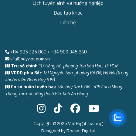
Lịch tuyển sinh và hướng nghiệp
Đào tạo khác
Liên hệ
+84 905 325 860 / +84 909 345 860
vft@bayviet.com.vn
Trụ sở chính
117 Hồng Hà, phường Tân Sơn Hòa, TP.HCM
VPĐD phía Bắc
121 Nguyễn Sơn, phường Bồ Đề, Hà Nội (trong
khuôn viên Đoàn Bay 919)
Cơ sở huấn luyện bay
Sân bay Rạch Giá - 418 Cách Mạng
Tháng Tám, phường Rạch Giá, tỉnh An Giang
Copyright © 2025 Viet Flight Training
Designed by
Rocket Digital