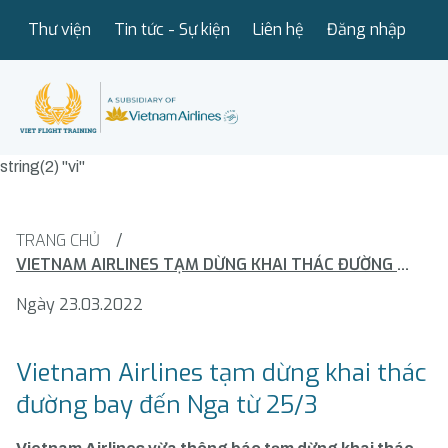
Thư viện
Tin tức - Sự kiện
Liên hệ
Đăng nhập
string(2) "vi"
TRANG CHỦ
/
VIETNAM AIRLINES TẠM DỪNG KHAI THÁC ĐƯỜNG BAY ĐẾN NGA TỪ 25/3
Ngày 23.03.2022
Vietnam Airlines tạm dừng khai thác
đường bay đến Nga từ 25/3