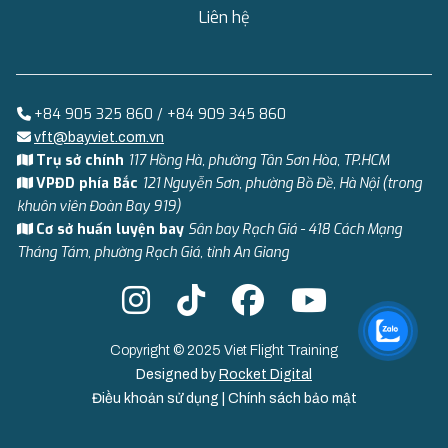
Liên hệ
+84 905 325 860 / +84 909 345 860
vft@bayviet.com.vn
Trụ sở chính
117 Hồng Hà, phường Tân Sơn Hòa, TP.HCM
VPĐD phía Bắc
121 Nguyễn Sơn, phường Bồ Đề, Hà Nội (trong
khuôn viên Đoàn Bay 919)
Cơ sở huấn luyện bay
Sân bay Rạch Giá - 418 Cách Mạng
Tháng Tám, phường Rạch Giá, tỉnh An Giang
Copyright © 2025 Viet Flight Training
Designed by
Rocket Digital
Điều khoản sử dụng
|
Chính sách bảo mật