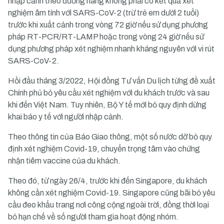
nhập cảnh theo đường hàng không phải có kết quả xét
nghiệm âm tính với SARS-CoV-2 (trừ trẻ em dưới 2 tuổi)
trước khi xuất cảnh trong vòng 72 giờ nếu sử dụng phương
pháp RT-PCR/RT-LAMP hoặc trong vòng 24 giờ nếu sử
dụng phương pháp xét nghiệm nhanh kháng nguyên với vi rút
SARS-CoV-2.
Hồi đầu tháng 3/2022, Hội đồng Tư vấn Du lịch từng đề xuất
Chính phủ bỏ yêu cầu xét nghiệm với du khách trước và sau
khi đến Việt Nam. Tuy nhiên, Bộ Y tế mới bỏ quy định dừng
khai báo y tế với người nhập cảnh.
Theo thông tin của Báo Giao thông, một số nước dỡ bỏ quy
định xét nghiệm Covid-19, chuyển trọng tâm vào chứng
nhận tiêm vaccine của du khách.
Theo đó, từ ngày 26/4, trước khi đến Singapore, du khách
không cần xét nghiệm Covid-19. Singapore cũng bãi bỏ yêu
cầu đeo khẩu trang nơi công cộng ngoài trời, đồng thời loại
bỏ hạn chế về số người tham gia hoạt động nhóm.