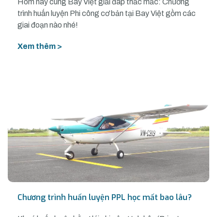
Hôm nay cùng Bay Việt giải đáp thắc mắc: Chương
trình huấn luyện Phi công cơ bản tại Bay Việt gồm các
giai đoạn nào nhé!
Xem thêm >
Chương trình huấn luyện PPL học mất bao lâu?