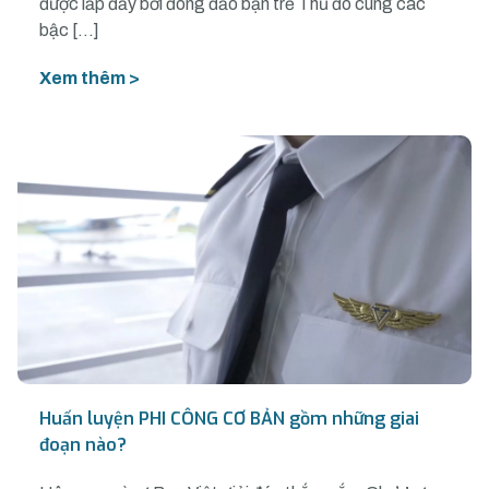
được lấp đầy bởi đông đảo bạn trẻ Thủ đô cùng các
bậc […]
Xem thêm >
Huấn luyện PHI CÔNG CƠ BẢN gồm những giai
đoạn nào?