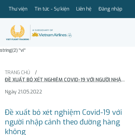
Thư viện
Tin tức - Sự kiện
Liên hệ
Đăng nhập
string(2) "vi"
TRANG CHỦ
/
ĐỀ XUẤT BỎ XÉT NGHIỆM COVID-19 VỚI NGƯỜI NHẬP CẢNH THEO ĐƯỜNG HÀNG KHÔNG
Ngày 21.05.2022
Đề xuất bỏ xét nghiệm Covid-19 với
người nhập cảnh theo đường hàng
không