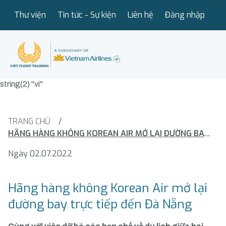
Thư viện
Tin tức - Sự kiện
Liên hệ
Đăng nhập
string(2) "vi"
TRANG CHỦ
/
HÃNG HÀNG KHÔNG KOREAN AIR MỞ LẠI ĐƯỜNG BAY TRỰC TIẾP ĐẾN ĐÀ NẴNG
Ngày 02.07.2022
Hãng hàng không Korean Air mở lại
đường bay trực tiếp đến Đà Nẵng