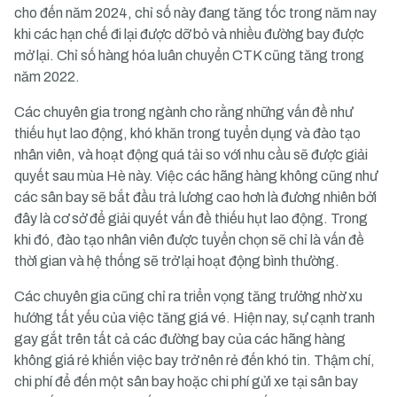
cho đến năm 2024, chỉ số này đang tăng tốc trong năm nay
khi các hạn chế đi lại được dỡ bỏ và nhiều đường bay được
mở lại. Chỉ số hàng hóa luân chuyển CTK cũng tăng trong
năm 2022.
Các chuyên gia trong ngành cho rằng những vấn đề như
thiếu hụt lao động, khó khăn trong tuyển dụng và đào tạo
nhân viên, và hoạt động quá tải so với nhu cầu sẽ được giải
quyết sau mùa Hè này. Việc các hãng hàng không cũng như
các sân bay sẽ bắt đầu trả lương cao hơn là đương nhiên bởi
đây là cơ sở để giải quyết vấn đề thiếu hụt lao động. Trong
khi đó, đào tạo nhân viên được tuyển chọn sẽ chỉ là vấn đề
thời gian và hệ thống sẽ trở lại hoạt động bình thường.
Các chuyên gia cũng chỉ ra triển vọng tăng trưởng nhờ xu
hướng tất yếu của việc tăng giá vé. Hiện nay, sự cạnh tranh
gay gắt trên tất cả các đường bay của các hãng hàng
không giá rẻ khiến việc bay trở nên rẻ đến khó tin. Thậm chí,
chi phí để đến một sân bay hoặc chi phí gửi xe tại sân bay