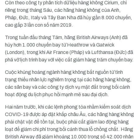
Còn theo công ty phân tích dữ liệu hàng không Cirium, chỉ
riêng trong tháng Sáu, các hãng hàng không của Anh,
Pháp, Đức, Italy và Tây Ban Nha đã hủy gần 8.000 chuyến,
cao gấp 3 lần con số năm 2019.
Trong tuần đầu tháng Tám, hãng British Airways (Anh) đã
hủy hơn 1.000 chuyến bay từ Heathrow và Gatwick
(London), trong khi Air France (Pháp) và Lufthansa (Đức) đã
phá vỡ lịch trình bay với việc cắt giảm hàng trăm chuyến bay.
Cuộc khủng hoảng ngành hàng không bắt nguồn từ tình
trạng thiếu nhân lực nghiêm trọng tại các hãng hàng không,
các sân bay và các công ty dịch vụ mặt đất trong bối cảnh
hoạt động du lịch phục hồi mạnh mẽ sau đại dịch.
Hai năm trước, khi các lệnh phong tỏa nhằm kiểm soát dịch
COVID-19 được áp đặt khắp châu Âu, các hãng hàng không
phải chật vật để tồn tại, buộc phải cắt giảm lao động hàng
loạt để giảm chi phí trong bối cảnh thua lỗ chồng chất. Hãng
British Airway đã giảm khoảng 10.000 trong số 42.000 nhân