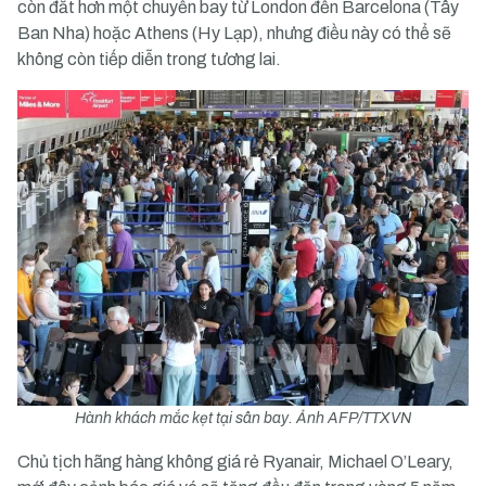
còn đắt hơn một chuyến bay từ London đến Barcelona (Tây
Ban Nha) hoặc Athens (Hy Lạp), nhưng điều này có thể sẽ
không còn tiếp diễn trong tương lai.
Hành khách mắc kẹt tại sân bay. Ảnh AFP/TTXVN
Chủ tịch hãng hàng không giá rẻ Ryanair, Michael O’Leary,