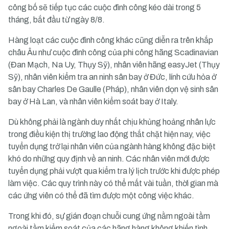
công bố sẽ tiếp tục các cuộc đình công kéo dài trong 5
tháng, bắt đầu từ ngày 8/8.
Hàng loạt các cuộc đình công khác cũng diễn ra trên khắp
châu Âu như cuộc đình công của phi công hãng Scadinavian
(Đan Mạch, Na Uy, Thụy Sỹ), nhân viên hãng easyJet (Thụy
Sỹ), nhân viên kiểm tra an ninh sân bay ở Đức, lính cứu hỏa ở
sân bay Charles De Gaulle (Pháp), nhân viên dọn vệ sinh sân
bay ở Hà Lan, và nhân viên kiểm soát bay ở Italy.
Dù không phải là ngành duy nhất chịu khủng hoảng nhân lực
trong điều kiện thị trường lao động thắt chặt hiện nay, việc
tuyển dụng trở lại nhân viên của ngành hàng không đặc biệt
khó do những quy định về an ninh. Các nhân viên mới được
tuyển dụng phải vượt qua kiểm tra lý lịch trước khi được phép
làm việc. Các quy trình này có thể mất vài tuần, thời gian mà
các ứng viên có thể đã tìm được một công việc khác.
Trong khi đó, sự gián đoạn chuỗi cung ứng nằm ngoài tầm
ngoài tầm kiểm soát của các hãng hàng không khiến tình