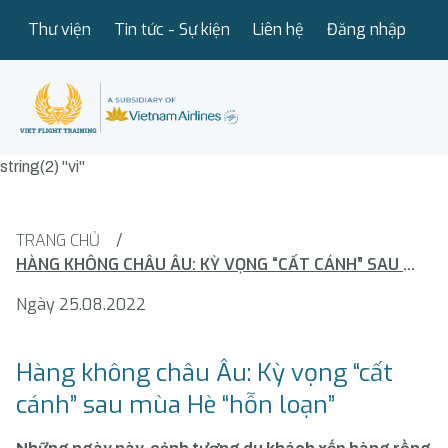
Thư viện
Tin tức - Sự kiện
Liên hệ
Đăng nhập
string(2) "vi"
TRANG CHỦ
/
HÀNG KHÔNG CHÂU ÂU: KỲ VỌNG “CẤT CÁNH” SAU MÙA HÈ “HỖN LOẠN”
Ngày 25.08.2022
Hàng không châu Âu: Kỳ vọng “cất
cánh” sau mùa Hè “hỗn loạn”