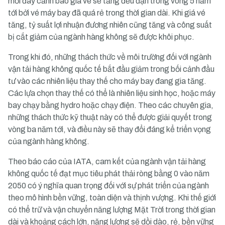
mới đây cảnh báo giá vé sẽ tăng đều đặn trong vòng 5 năm
tới bởi vé máy bay đã quá rẻ trong thời gian dài. Khi giá vé
tăng, tỷ suất lợi nhuận đương nhiên cũng tăng và công suất
bị cắt giảm của ngành hàng không sẽ được khôi phục.
Trong khi đó, những thách thức về môi trường đối với ngành
vận tải hàng không quốc tế bắt đầu giảm trong bối cảnh đầu
tư vào các nhiên liệu thay thế cho máy bay đang gia tăng.
Các lựa chọn thay thế có thể là nhiên liệu sinh học, hoặc máy
bay chạy bằng hydro hoặc chạy điện. Theo các chuyên gia,
những thách thức kỹ thuật này có thể được giải quyết trong
vòng ba năm tới, và điều này sẽ thay đổi đáng kể triển vọng
của ngành hàng không.
Theo báo cáo của IATA, cam kết của ngành vận tải hàng
không quốc tế đạt mục tiêu phát thải ròng bằng 0 vào năm
2050 có ý nghĩa quan trọng đối với sự phát triển của ngành
theo mô hình bền vững, toàn diện và thịnh vượng. Khi thế giới
có thể trữ và vận chuyển năng lượng Mặt Trời trong thời gian
dài và khoảng cách lớn, năng lượng sẽ dồi dào, rẻ, bền vững