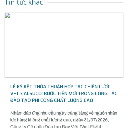
Tin tức khác
LỄ KÝ KẾT THỎA THUẬN HỢP TÁC CHIẾN LƯỢC
VFT x ALSUCO: BƯỚC TIẾN MỚI TRONG CÔNG TÁC
ĐÀO TẠO PHI CÔNG CHẤT LƯỢNG CAO
Nhằm đáp ứng nhu cầu ngày càng tăng về nguồn nhân
lực hàng không chất lượng cao, ngày 31/07/2026,
Công ty Cổ phần Đào tạo Bay Việt (Viet Flight