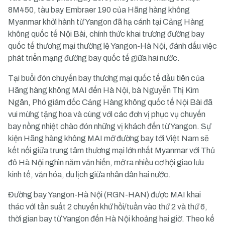
8M450, tàu bay Embraer 190 của Hãng hàng không
Myanmar khởi hành từ Yangon đã hạ cánh tại Cảng Hàng
không quốc tế Nội Bài, chính thức khai trương đường bay
quốc tế thương mại thường lệ Yangon-Hà Nội, đánh dấu việc
phát triển mạng đường bay quốc tế giữa hai nước.
Tại buổi đón chuyến bay thương mại quốc tế đầu tiên của
Hãng hàng không MAI đến Hà Nội, bà Nguyễn Thị Kim
Ngân, Phó giám đốc Cảng Hàng không quốc tế Nội Bài đã
vui mừng tặng hoa và cùng với các đơn vị phục vụ chuyến
bay nồng nhiệt chào đón những vị khách đến từ Yangon. Sự
kiện Hãng hàng không MAI mở đường bay tới Việt Nam sẽ
kết nối giữa trung tâm thương mại lớn nhất Myanmar với Thủ
đô Hà Nội nghìn năm văn hiến, mở ra nhiều cơ hội giao lưu
kinh tế, văn hóa, du lịch giữa nhân dân hai nước.
Đường bay Yangon-Hà Nội (RGN-HAN) được MAI khai
thác với tần suất 2 chuyến khứ hồi/tuần vào thứ 2 và thứ 6,
thời gian bay từ Yangon đến Hà Nội khoảng hai giờ. Theo kế