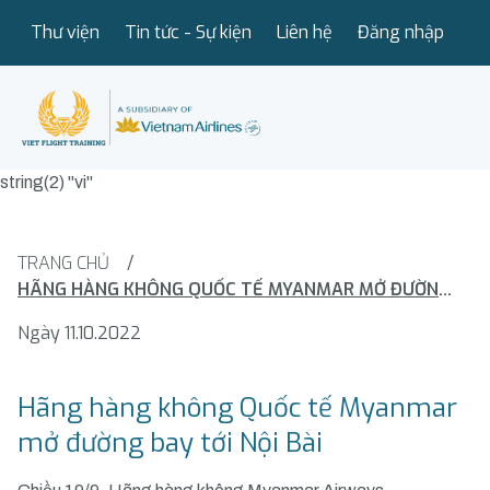
Thư viện
Tin tức - Sự kiện
Liên hệ
Đăng nhập
string(2) "vi"
TRANG CHỦ
/
HÃNG HÀNG KHÔNG QUỐC TẾ MYANMAR MỞ ĐƯỜNG BAY TỚI NỘI BÀI
Ngày 11.10.2022
Hãng hàng không Quốc tế Myanmar
mở đường bay tới Nội Bài