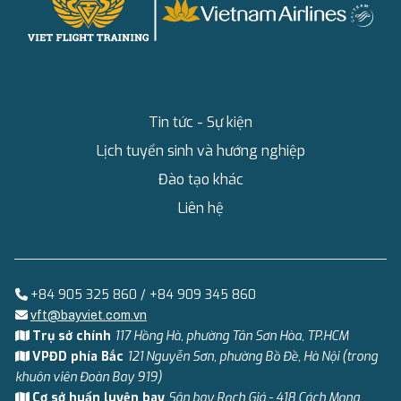
Tin tức - Sự kiện
Lịch tuyển sinh và hướng nghiệp
Đào tạo khác
Liên hệ
+84 905 325 860 / +84 909 345 860
vft@bayviet.com.vn
Trụ sở chính
117 Hồng Hà, phường Tân Sơn Hòa, TP.HCM
VPĐD phía Bắc
121 Nguyễn Sơn, phường Bồ Đề, Hà Nội (trong
khuôn viên Đoàn Bay 919)
Cơ sở huấn luyện bay
Sân bay Rạch Giá - 418 Cách Mạng