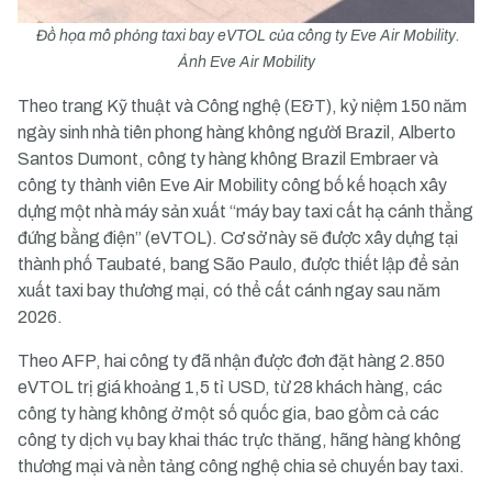
Đồ họa mô phỏng taxi bay eVTOL của công ty Eve Air Mobility.
Ảnh Eve Air Mobility
Theo trang Kỹ thuật và Công nghệ (E&T), kỷ niệm 150 năm
ngày sinh nhà tiên phong hàng không người Brazil, Alberto
Santos Dumont, công ty hàng không Brazil Embraer và
công ty thành viên Eve Air Mobility công bố kế hoạch xây
dựng một nhà máy sản xuất “máy bay taxi cất hạ cánh thẳng
đứng bằng điện” (eVTOL). Cơ sở này sẽ được xây dựng tại
thành phố Taubaté, bang São Paulo, được thiết lập để sản
xuất taxi bay thương mại, có thể cất cánh ngay sau năm
2026.
Theo AFP, hai công ty đã nhận được đơn đặt hàng 2.850
eVTOL trị giá khoảng 1,5 tỉ USD, từ 28 khách hàng, các
công ty hàng không ở một số quốc gia, bao gồm cả các
công ty dịch vụ bay khai thác trực thăng, hãng hàng không
thương mại và nền tảng công nghệ chia sẻ chuyến bay taxi.