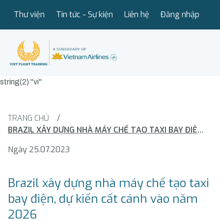
Thư viện
Tin tức - Sự kiện
Liên hệ
Đăng nhập
string(2) "vi"
TRANG CHỦ
/
BRAZIL XÂY DỰNG NHÀ MÁY CHẾ TẠO TAXI BAY ĐIỆN, DỰ KIẾN CẤT CÁNH VÀO NĂM 2026
Ngày 25.07.2023
Brazil xây dựng nhà máy chế tạo taxi
bay điện, dự kiến cất cánh vào năm
2026