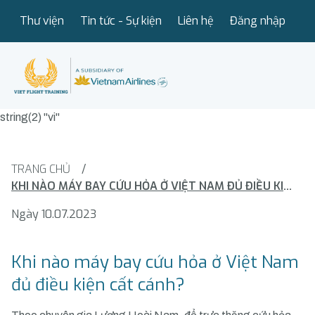
Thư viện
Tin tức - Sự kiện
Liên hệ
Đăng nhập
string(2) "vi"
TRANG CHỦ
/
KHI NÀO MÁY BAY CỨU HỎA Ở VIỆT NAM ĐỦ ĐIỀU KIỆN CẤT CÁNH?
Ngày 10.07.2023
Khi nào máy bay cứu hỏa ở Việt Nam
đủ điều kiện cất cánh?