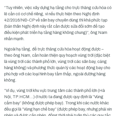
“Tuy nhiên, việc xây dựng hạ tầng cho trực thăng cứu hỏa có
lẽ cần có cơ chế riêng, vì nếu thực hiện theo Nghị định
42/2016/NĐ-CP về sân bay chuyên dùng thì khá phức tạp
(bản thân Nghị định này rất cần được sửa đổi sớm để tạo
điều kiện phát triển hạ tầng hàng không chung)”, ông Nam
nhấn mạnh.
Ngoài hạ tầng, để trực thăng cứu hỏa hoạt động được –
theo ông Nam, cần hoàn thiện quy hoạch vùng trời (đặc biệt
là vùng trời các thành phố lớn, vùng trời các sân bay, cảng
hàng không) và phương thức quản lý các hoạt động bay cho
phù hợp với các loại hình bay tầm thấp, ngoài đường hàng
không.
“Ví dụ, vùng trời khu vực trung tâm các thành phố lớn (Hà
Nội, TP.HCM…) ở nước ta đang được quy định là “Vùng
cấm bay” (không được phép bay). Trong khi các nước khác
đều gọi là “Vùng hạn chế bay” (được phép bay, nhưng phải xin
phép và được cấp phép, đồng thời phải tuân thủ các quy tắc