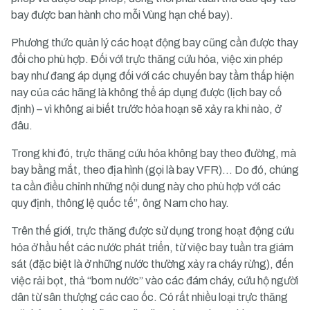
bay được ban hành cho mỗi Vùng hạn chế bay).
Phương thức quản lý các hoạt động bay cũng cần được thay
đổi cho phù hợp. Đối với trực thăng cứu hỏa, việc xin phép
bay như đang áp dụng đối với các chuyến bay tầm thấp hiện
nay của các hãng là không thể áp dụng được (lịch bay cố
định) – vì không ai biết trước hỏa hoạn sẽ xảy ra khi nào, ở
đâu.
Trong khi đó, trực thăng cứu hỏa không bay theo đường, mà
bay bằng mắt, theo địa hình (gọi là bay VFR)… Do đó, chúng
ta cần điều chỉnh những nội dung này cho phù hợp với các
quy định, thông lệ quốc tế”, ông Nam cho hay.
Trên thế giới, trực thăng được sử dụng trong hoạt động cứu
hỏa ở hầu hết các nước phát triển, từ việc bay tuần tra giám
sát (đặc biệt là ở những nước thường xảy ra cháy rừng), đến
việc rải bọt, thả “bom nước” vào các đám cháy, cứu hộ người
dân từ sân thượng các cao ốc. Có rất nhiều loại trực thăng