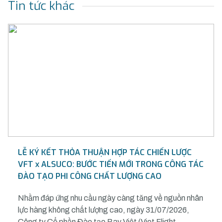
Tin tức khác
LỄ KÝ KẾT THỎA THUẬN HỢP TÁC CHIẾN LƯỢC
VFT x ALSUCO: BƯỚC TIẾN MỚI TRONG CÔNG TÁC
ĐÀO TẠO PHI CÔNG CHẤT LƯỢNG CAO
Nhằm đáp ứng nhu cầu ngày càng tăng về nguồn nhân
lực hàng không chất lượng cao, ngày 31/07/2026,
Công ty Cổ phần Đào tạo Bay Việt (Viet Flight