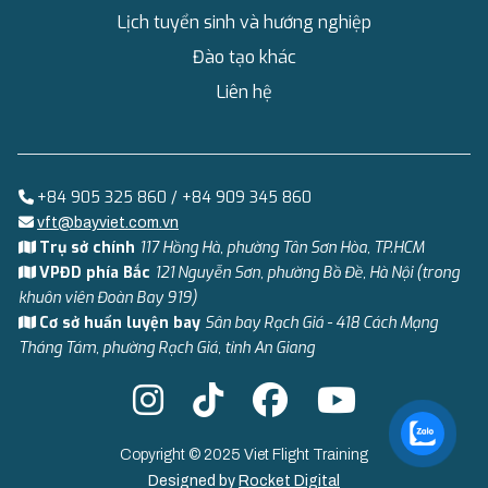
Lịch tuyển sinh và hướng nghiệp
Đào tạo khác
Liên hệ
+84 905 325 860 / +84 909 345 860
vft@bayviet.com.vn
Trụ sở chính
117 Hồng Hà, phường Tân Sơn Hòa, TP.HCM
VPĐD phía Bắc
121 Nguyễn Sơn, phường Bồ Đề, Hà Nội (trong
khuôn viên Đoàn Bay 919)
Cơ sở huấn luyện bay
Sân bay Rạch Giá - 418 Cách Mạng
Tháng Tám, phường Rạch Giá, tỉnh An Giang
Copyright © 2025 Viet Flight Training
Designed by
Rocket Digital