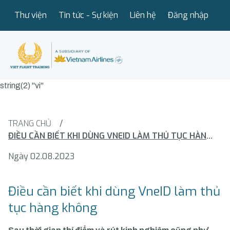
Thư viện
Tin tức - Sự kiện
Liên hệ
Đăng nhập
string(2) "vi"
TRANG CHỦ
/
ĐIỀU CẦN BIẾT KHI DÙNG VNEID LÀM THỦ TỤC HÀNG KHÔNG
Ngày 02.08.2023
Điều cần biết khi dùng VneID làm thủ
tục hàng không