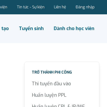
viện
Tin tức - Sự kiện
Liên hệ
Đăng nhập
 tạo
Tuyển sinh
Dành cho học viên
TRỞ THÀNH PHI CÔNG
Thi tuyển đầu vào
Huấn luyện PPL
Huấn luyện CPL & IR/ME