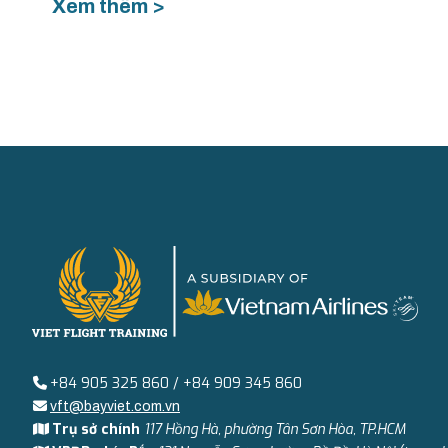
Xem thêm >
+84 905 325 860 / +84 909 345 860
vft@bayviet.com.vn
Trụ sở chính
117 Hồng Hà, phường Tân Sơn Hòa, TP.HCM