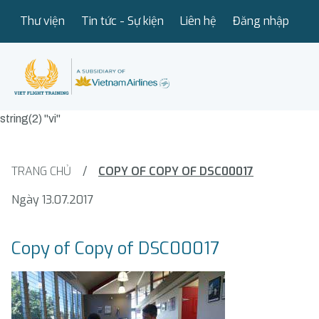
Thư viện
Tin tức - Sự kiện
Liên hệ
Đăng nhập
string(2) "vi"
TRANG CHỦ
/
COPY OF COPY OF DSC00017
Ngày 13.07.2017
Copy of Copy of DSC00017