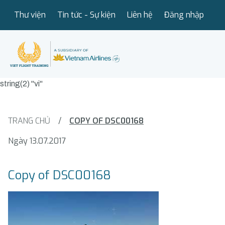
Thư viện
Tin tức - Sự kiện
Liên hệ
Đăng nhập
string(2) "vi"
TRANG CHỦ
/
COPY OF DSC00168
Ngày 13.07.2017
Copy of DSC00168