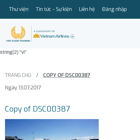
Thư viện
Tin tức - Sự kiện
Liên hệ
Đăng nhập
string(2) "vi"
TRANG CHỦ
/
COPY OF DSC00387
Ngày 13.07.2017
Copy of DSC00387