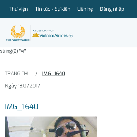
Thư viện
Tin tức - Sự kiện
Liên hệ
Đăng nhập
string(2) "vi"
TRANG CHỦ
/
IMG_1640
Ngày 13.07.2017
IMG_1640