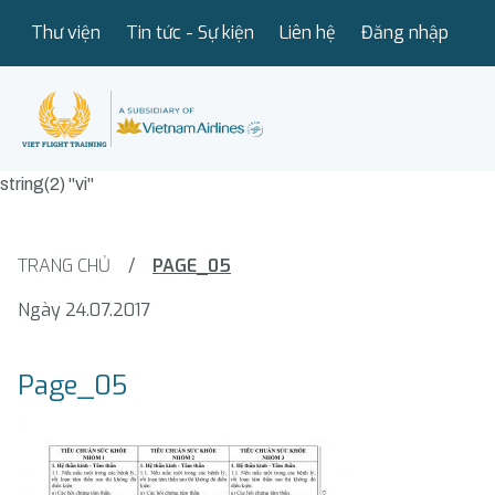
Thư viện
Tin tức - Sự kiện
Liên hệ
Đăng nhập
string(2) "vi"
TRANG CHỦ
/
PAGE_05
Ngày 24.07.2017
Page_05