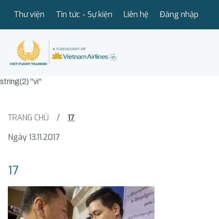
Thư viện
Tin tức - Sự kiện
Liên hệ
Đăng nhập
string(2) "vi"
TRANG CHỦ
/
17
Ngày 13.11.2017
17