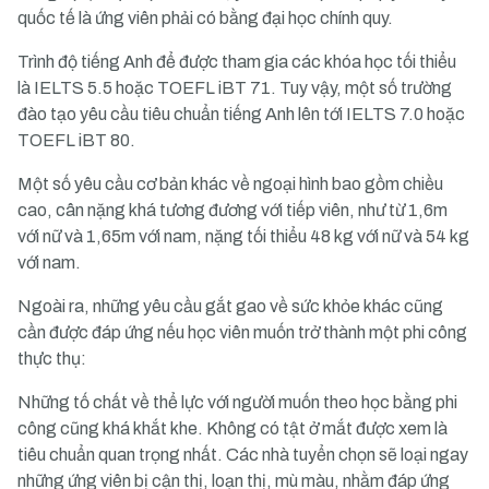
quốc tế là ứng viên phải có bằng đại học chính quy.
Trình độ tiếng Anh để được tham gia các khóa học tối thiểu
là IELTS 5.5 hoặc TOEFL iBT 71. Tuy vậy, một số trường
đào tạo yêu cầu tiêu chuẩn tiếng Anh lên tới IELTS 7.0 hoặc
TOEFL iBT 80.
Một số yêu cầu cơ bản khác về ngoại hình bao gồm chiều
cao, cân nặng khá tương đương với tiếp viên, như từ 1,6m
với nữ và 1,65m với nam, nặng tối thiểu 48 kg với nữ và 54 kg
với nam.
Ngoài ra, những
yêu cầu gắt gao về sức khỏe
khác cũng
cần được đáp ứng nếu học viên muốn trở thành một phi công
thực thụ:
Những tố chất về thể lực với người muốn theo học bằng phi
công cũng khá khắt khe. Không có tật ở mắt được xem là
tiêu chuẩn quan trọng nhất. Các nhà tuyển chọn sẽ loại ngay
những ứng viên bị cận thị, loạn thị, mù màu, nhằm đáp ứng