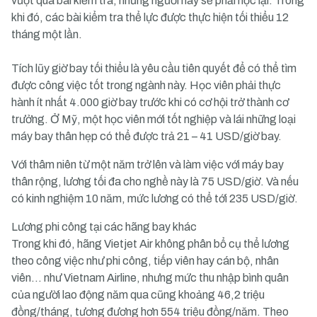
vượt qua bài kiểm tra, những người này sẽ phải học lại. Trong
khi đó, các bài kiểm tra thể lực được thực hiện tối thiểu 12
tháng một lần.
Tích lũy giờ bay tối thiểu là yêu cầu tiên quyết để có thể tìm
được công việc tốt trong ngành này. Học viên phải thực
hành ít nhất 4.000 giờ bay trước khi có cơ hội trở thành cơ
trưởng. Ở Mỹ, một học viên mới tốt nghiệp và lái những loại
máy bay thân hẹp có thể được trả 21 – 41 USD/giờ bay.
Với thâm niên từ một năm trở lên và làm việc với máy bay
thân rộng, lương tối đa cho nghề này là 75 USD/giờ. Và nếu
có kinh nghiệm 10 năm, mức lương có thể tới 235 USD/giờ.
Lương phi công tại các hãng bay khác
Trong khi đó, hãng Vietjet Air không phân bổ cụ thể lương
theo công việc như phi công, tiếp viên hay cán bộ, nhân
viên… như Vietnam Airline, nhưng mức thu nhập bình quân
của người lao động năm qua cũng khoảng 46,2 triệu
đồng/tháng, tương đương hơn 554 triệu đồng/năm. Theo