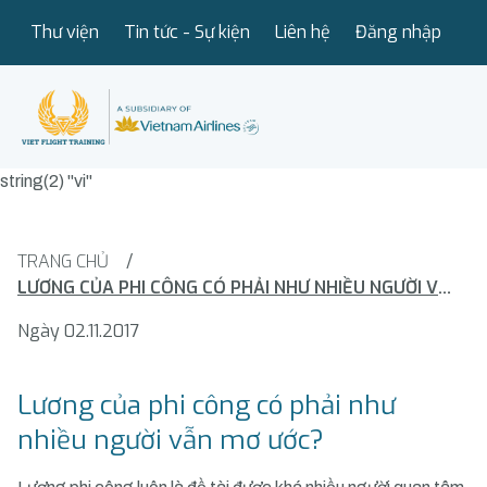
Thư viện
Tin tức - Sự kiện
Liên hệ
Đăng nhập
string(2) "vi"
TRANG CHỦ
/
LƯƠNG CỦA PHI CÔNG CÓ PHẢI NHƯ NHIỀU NGƯỜI VẪN MƠ ƯỚC?
Ngày 02.11.2017
Lương của phi công có phải như
nhiều người vẫn mơ ước?