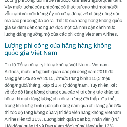
Lương phi công luôn là đề tài được khá nhiều người quan tâm.
Vậy mức lương của phi công có thực sự cao như mọi người
vẫn nghĩ và mức lương ấy có xứng đáng với những công sức
mà các phi công đã bỏ ra. Tiết lộ của hãng hàng không quốc
gia sẽ đem đến cho người đọc một cái nhìn cận cảnh mức
lương đáng ngưỡng mộ của các phi công Vietnam Airlines.
Lương phi công của hãng hàng không
quốc gia Việt Nam
Tin từ Tổng công ty Hàng không Việt Nam – Vietnam
Airlines, mức lương bình quân các phi công năm 2016 đã
tăng gần 5% so với 2015, ở mức trung bình 115,3 triệu
đồng/người/tháng, xấp xỉ 1,4 tỷ đồng/năm. Tuy nhiên, xét
về tốc độ tăng lương chung của các vị trí công tác khác tại
hãng thì mức tăng lương phi công tương đối thấp. Cụ thể,
trong khi lương bình quân phi công năm qua chỉ tăng gần 5%
thì tốc độ tăng lương của vị trí tiếp viên hàng không Vietnam
Airlines lên tới 11%. Lương bình quân cán bộ, nhân viên (trừ
Hội đồng quản trị và Ban giám đốc) cũng tăng gần 13%.