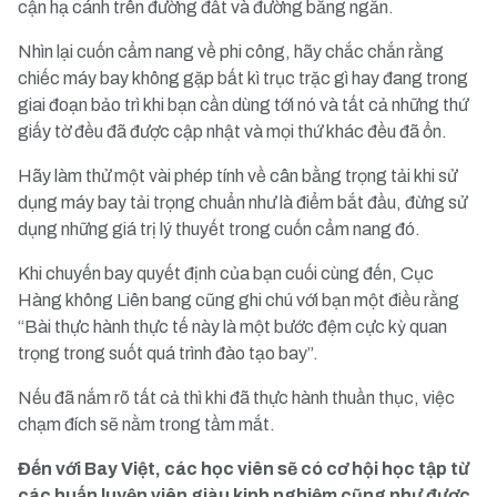
cận hạ cánh trên đường đất và đường băng ngắn.
Nhìn lại cuốn cẩm nang về phi công, hãy chắc chắn rằng
chiếc máy bay không gặp bất kì trục trặc gì hay đang trong
giai đoạn bảo trì khi bạn cần dùng tới nó và tất cả những thứ
giấy tờ đều đã được cập nhật và mọi thứ khác đều đã ổn.
Hãy làm thử một vài phép tính về cân bằng trọng tải khi sử
dụng máy bay tải trọng chuẩn như là điểm bắt đầu, đừng sử
dụng những giá trị lý thuyết trong cuốn cẩm nang đó.
Khi chuyến bay quyết định của bạn cuối cùng đến, Cục
Hàng không Liên bang cũng ghi chú với bạn một điều rằng
“Bài thực hành thực tế này là một bước đệm cực kỳ quan
trọng trong suốt quá trình đào tạo bay”.
Nếu đã nắm rõ tất cả thì khi đã thực hành thuần thục, việc
chạm đích sẽ nằm trong tầm mắt.
Đến với Bay Việt, các học viên sẽ có cơ hội học tập từ
các huấn luyện viên giàu kinh nghiệm cũng như được