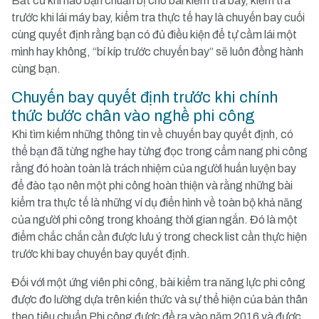
Bất cứ khi nào bạn chuẩn bị cho bài kiểm tra bay, kiểm tra
trước khi lái máy bay, kiểm tra thực tế hay là chuyến bay cuối
cùng quyết định rằng bạn có đủ điều kiện để tự cầm lái một
mình hay không, “bí kíp trước chuyến bay” sẽ luôn đồng hành
cùng bạn.
Chuyến bay quyết định trước khi chính
thức bước chân vào nghề phi công
Khi tìm kiếm những thông tin về chuyến bay quyết định, có
thể bạn đã từng nghe hay từng đọc trong cẩm nang phi công
rằng đó hoàn toàn là trách nhiệm của người huấn luyện bay
để đào tạo nên một phi công hoàn thiện và rằng những bài
kiểm tra thực tế là những ví dụ điển hình về toàn bộ khả năng
của người phi công trong khoảng thời gian ngắn. Đó là một
điểm chắc chắn cần được lưu ý trong check list cần thực hiện
trước khi bay chuyến bay quyết định.
Đối với một ứng viên phi công, bài kiểm tra năng lực phi công
được đo lường dựa trên kiến thức và sự thể hiện của bản thân
theo tiêu chuẩn Phi công được đề ra vào năm 2016 và được