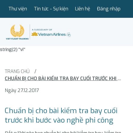
Thư viện
Tin tức - Sự kiện
Liên hệ
Đăng nhập
string(2) "vi"
TRANG CHỦ
/
CHUẨN BỊ CHO BÀI KIỂM TRA BAY CUỐI TRƯỚC KHI BƯỚC VÀO NGHỀ PHI CÔNG
Ngày 27.12.2017
Chuẩn bị cho bài kiểm tra bay cuối
trước khi bước vào nghề phi công