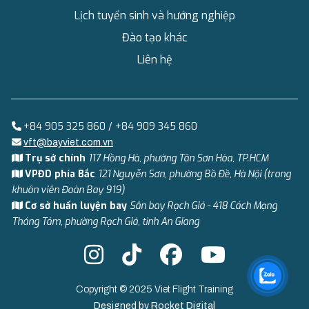
Lịch tuyển sinh và hướng nghiệp
Đào tạo khác
Liên hệ
+84 905 325 860 / +84 909 345 860
vft@bayviet.com.vn
Trụ sở chính
117 Hồng Hà, phường Tân Sơn Hòa, TP.HCM
VPĐD phía Bắc
121 Nguyễn Sơn, phường Bồ Đề, Hà Nội (trong
khuôn viên Đoàn Bay 919)
Cơ sở huấn luyện bay
Sân bay Rạch Giá - 418 Cách Mạng
Tháng Tám, phường Rạch Giá, tỉnh An Giang
Copyright © 2025 Viet Flight Training
Designed by
Rocket Digital