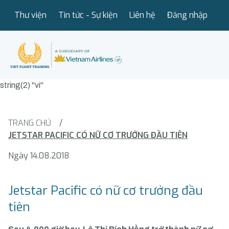
Thư viện
Tin tức - Sự kiện
Liên hệ
Đăng nhập
string(2) "vi"
TRANG CHỦ
/
JETSTAR PACIFIC CÓ NỮ CƠ TRƯỞNG ĐẦU TIÊN
Ngày 14.08.2018
Jetstar Pacific có nữ cơ trưởng đầu
tiên