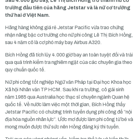
Sau 4.000 giờ bay, Lê Thị Bích Hồng trở thành nữ cơ
trưởng đầu tiên của hãng Jetstar và là nữ cơ trưởng
thứ hai ở Việt Nam.
Hãng hàng không giá rẻ Jetstar Pacific vừa trao chứng
nhận nâng bậc cơ trưởng cho nữ phi công Lê Thị Bích Hồng,
sau 4 năm cô là cơ phó máy bay Airbus A320.
Bích Hồng đã tích lũy 4.000 giờ bay an toàn tuyệt đối và trải
qua quá trình kiểm tra nghiêm ngặt của các chuyên gia theo
quy chuẩn quốc tế.
Nữ phi công tốt nghiệp Ngữ văn Pháp tại Đại học Khoa học
Xã hội Nhân văn TP HCM. Sau khi ra trường, cô gái sinh
năm 1985 qua Australia học thạc sĩ chuyên ngành Quan hệ
quốc tế. Về nước làm việc một thời gian, Bích Hồng thấy
Jetstar Pacific có chương trình tuyển dụng phi công để “nội
địa hóa nguồn nhân lực”. Ước mơ được làm phi công từ bé và
mong muốn được thử sức nên Hồng đăng ký thi tuyển.