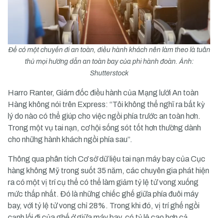
Để có một chuyến đi an toàn, điều hành khách nên làm theo là tuân
thủ mọi hướng dẫn an toàn bay của phi hành đoàn. Ảnh:
Shutterstock
Harro Ranter, Giám đốc điều hành của Mạng lưới An toàn
Hàng không nói trên Express: “Tôi không thể nghĩ ra bất kỳ
lý do nào có thể giúp cho việc ngồi phía trước an toàn hơn.
Trong một vụ tai nạn, cơ hội sống sót tốt hơn thường dành
cho những hành khách ngồi phía sau”.
Thông qua phân tích Cơ sở dữ liệu tai nạn máy bay của Cục
hàng không Mỹ trong suốt 35 năm, các chuyên gia phát hiện
ra có một vị trí cụ thể có thể làm giảm tỷ lệ tử vong xuống
mức thấp nhất. Đó là những chiếc ghế giữa phía đuôi máy
bay, với tỷ lệ tử vong chỉ 28%. Trong khi đó, vị trí ghế ngồi
cạnh lối đi của ghế ở giữa máy bay, có tỷ lệ cao hơn cả,