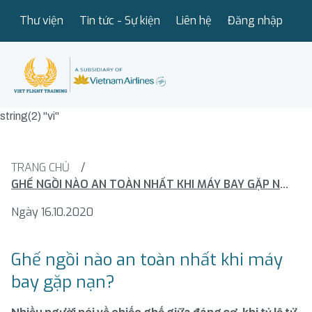
Thư viện
Tin tức - Sự kiện
Liên hệ
Đăng nhập
string(2) "vi"
TRANG CHỦ
/
GHẾ NGỒI NÀO AN TOÀN NHẤT KHI MÁY BAY GẶP NẠN?
Ngày 16.10.2020
Ghế ngồi nào an toàn nhất khi máy
bay gặp nạn?