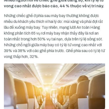
Nhiều người nói về chiếc ghế giữa đáng sợ, khi tỷ lệ tử
vong cao nhất được báo cáo, 44 % thuộc về vị trí này.
Những chiếc ghế ở phía sau máy bay thường không được
nhiều du khách yêu thích vì hai lý do: mùi xăng và phải đợi rất
lâu để xuống máy bay. Tuy nhiên, mạng lưới An toàn Hàng
không phân tích 65 vụ rơi máy bay nhận thấy đây là nơi an
toàn nhất trong hơn 50% vụ tai nạn, dựa trên tỷ lệ sống sót.
Những chỗ ngồi giữa máy bay có tỷ lệ tử vong cao nhất với
39% và 38% với các ghế phía trước. Ghế phía sau có tỷ lệ tử
vong thấp hơn, 32%.