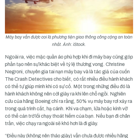
Máy bay vẫn được coi là phương tiện giao thông công cộng an toàn
nhất. Ảnh: iStock.
Ngoài ra, việc mặc quần áo phù hợp khi đi máy bay cũng góp
phần tạo nên sự khác biệt về tỷ lệ thương vong. Christine
Negroni, chuyên gia tai nạn máy bay và là tác giả của cuốn
The Crash Detectives cho biết, có rất nhiều điều hành khách
có thể tự giúp mình khi có sự cố. Một trong những điều đó là
hành khách không nên cởi giày ra khi lên chỗ ngồi. Nghiên
cứu của hãng Boeing chỉ ra rằng, 50% vụ máy bay rơi xảy ra
trong quá trình cất, hạ cánh. Khi va chạm, lửa hoặc kính vỡ
có thể cản trở lối chạy thoát hiểm của bạn. Nếu bạn đi chân
trần, việc chạy ra ngoài sẽ khó hơn là đi giày.
“Điều này (không nên tháo giày) vẫn chưa được nhiều hãng