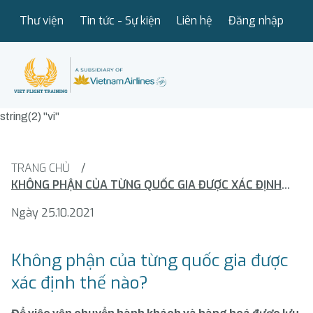
Thư viện
Tin tức - Sự kiện
Liên hệ
Đăng nhập
string(2) "vi"
TRANG CHỦ
/
KHÔNG PHẬN CỦA TỪNG QUỐC GIA ĐƯỢC XÁC ĐỊNH THẾ NÀO?
Ngày 25.10.2021
Không phận của từng quốc gia được
xác định thế nào?