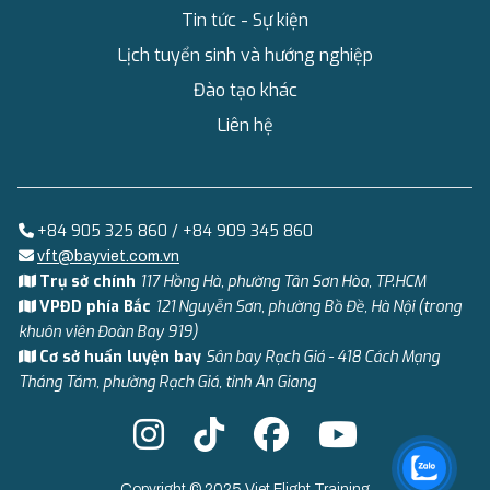
Tin tức - Sự kiện
Lịch tuyển sinh và hướng nghiệp
Đào tạo khác
Liên hệ
+84 905 325 860 / +84 909 345 860
vft@bayviet.com.vn
Trụ sở chính
117 Hồng Hà, phường Tân Sơn Hòa, TP.HCM
VPĐD phía Bắc
121 Nguyễn Sơn, phường Bồ Đề, Hà Nội (trong
khuôn viên Đoàn Bay 919)
Cơ sở huấn luyện bay
Sân bay Rạch Giá - 418 Cách Mạng
Tháng Tám, phường Rạch Giá, tỉnh An Giang
Copyright © 2025 Viet Flight Training