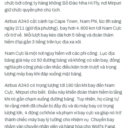
chức bởi công ty hàng không Bồ Đào Nha Hi Fly, nơi Mirpuri
giữ chức quyền phó chủ tịch.
Airbus A340 cất cánh tại Cape Town, Nam Phi, lúc 8h sáng
ngày 2/11 (giờ địa phương), bay hơn 4.600 km tới Nam Cực
rồi trở về. Mỗi lượt bay kéo dài hơn 5 tiếng và đoàn thám
hiểm ở lại gần 3 tiếng trên lục địa xa xôi.
Nam Cực là một nơi nguy hiểm với các phi công. Lục địa
băng giá này có 50 đường băng và không có sân bay, đồng
nghĩa phi công phải cân nhắc điều kiện trơn trượt và trọng
lượng máy bay khi đáp xuống mặt băng.
Airbus A340 có trọng lượng tới 190 tấn khi bay đến Nam
Cực, Mirpuri cho biết. Điều này khiến đoàn thám hiểm lo lắng
khi nó gần chạm xuống đường băng. Tuy nhiên, họ cũng tự
tin rằng mình đã chuẩn bị đầy đủ và dù máy bay có trọng
lượng lớn, 4 động cơ khỏe và phạm vi bay cực xa giúp nó trở
thành chiếc máy bay lý tưởng cho nhiệm vụ. Chuyến bay
nhằm vận chuyển nhân viên và hàng hóa cho Wolf’s Fang,