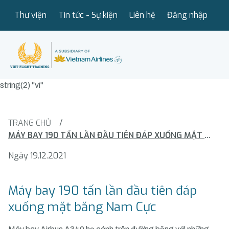
Thư viện
Tin tức - Sự kiện
Liên hệ
Đăng nhập
string(2) "vi"
TRANG CHỦ
/
MÁY BAY 190 TẤN LẦN ĐẦU TIÊN ĐÁP XUỐNG MẶT BĂNG NAM CỰC
Ngày 19.12.2021
Máy bay 190 tấn lần đầu tiên đáp
xuống mặt băng Nam Cực