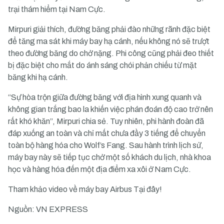
trại thám hiểm tại Nam Cực.
Mirpuri giải thích, đường băng phải đào những rãnh đặc biệt
để tăng ma sát khi máy bay hạ cánh, nếu không nó sẽ trượt
theo đường băng do chở nặng. Phi công cũng phải đeo thiết
bị đặc biệt cho mắt do ánh sáng chói phản chiếu từ mặt
băng khi hạ cánh.
“Sự hòa trộn giữa đường băng với địa hình xung quanh và
không gian trắng bao la khiến việc phán đoán độ cao trở nên
rất khó khăn”, Mirpuri chia sẻ. Tuy nhiên, phi hành đoàn đã
đáp xuống an toàn và chỉ mất chưa đầy 3 tiếng để chuyển
toàn bộ hàng hóa cho Wolf’s Fang. Sau hành trình lịch sử,
máy bay này sẽ tiếp tục chở một số khách du lịch, nhà khoa
học và hàng hóa đến một địa điểm xa xôi ở Nam Cực.
Tham khảo video về máy bay Airbus
Tại đây
!
Nguồn: VN EXPRESS