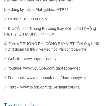
Bắt đầu chinh phục ước mơ ngay hôm nay!
Link đăng ký:
https://bit.ly/khoa-ATP38
✅ Lệ phí thi: 5.000.000 VND
✅ Địa điểm thi: Trường Phi công Bay Việt – số 117 Hồng
Hà, P.2, Q.Tân Bình, TP. HCM
👍 Follow TRƯỜNG PHI CÔNG BAY VIỆT để không bỏ lỡ
những thông tin thú vị về việc học Phi công bạn nhé:
✅ Website: www.bayviet.com.vn
✅ Youtube: www.youtube.com/daotaobayviet
✅ Facebook:
www.facebook.com/daotaobayviet
✅ Tiktok:
www.tiktok.com/@vietflighttraining
Tin tức khác