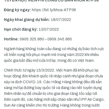
TUYỂN HỌC VIÊN PHI CÔNG CƠ BẢN KHÓA ATP38
Đăng ký ngay:
https://bit.ly/khoa-ATP38
Ngày khai giảng dự kiến:
18/07/2022
Hạn chót đăng ký:
13/07/2022
Hotline:
0905.325.860 – 0909.345.860
Ngành hàng không toàn cầu đang có những dự báo tích cực
về triển vọng hồi phục mạnh mẽ trong năm 2022 khi nhiều
quốc gia bắt đầu mở cửa trở lại, trong đó có Việt Nam.
Chính thức từ ngày 15/3/2022, Việt Nam đã khôi phục lại
hoạt động đón khách quốc tế nhập cảnh như giai đoạn chưa
xảy ra dịch COVID-19. Các Hãng Hàng không đều đã sẵn
sàng mở lại đường bay quốc tế và đang ráo riết tuyển dụng
thêm nhân sự để chuẩn bị cho giai đoạn tăng tốc sắp tới.
Bên cạnh đó, các hãng mới sắp chào sân như IPP Air Cargo,
Sun Air càng khiến cho thị trường Hàng không trong nước