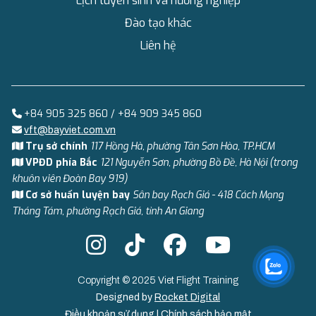
Lịch tuyển sinh và hướng nghiệp
Đào tạo khác
Liên hệ
+84 905 325 860 / +84 909 345 860
vft@bayviet.com.vn
Trụ sở chính
117 Hồng Hà, phường Tân Sơn Hòa, TP.HCM
VPĐD phía Bắc
121 Nguyễn Sơn, phường Bồ Đề, Hà Nội (trong
khuôn viên Đoàn Bay 919)
Cơ sở huấn luyện bay
Sân bay Rạch Giá - 418 Cách Mạng
Tháng Tám, phường Rạch Giá, tỉnh An Giang
Copyright © 2025 Viet Flight Training
Designed by
Rocket Digital
Điều khoản sử dụng
|
Chính sách bảo mật