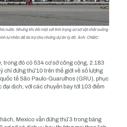
hà nước. Nhưng khi đối mặt với tình trạng cơ sở vật chất xuống
ính tư nhân để tài trợ cho những dự án tỷ đô. Ảnh: CNBC
ay, trong đó có 534 cơ sở công cộng, 2.183
 chỉ đứng thứ 10 trên thế giới về số lượng
ay quốc tế São Paulo-Guarulhos (GRU), phục
 đại dịch, với các chuyến bay tới 103 điểm
 khách, Mexico vẫn đứng thứ 3 trong bảng