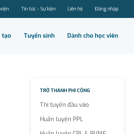
viện
Tin tức - Sự kiện
Liên hệ
Đăng nhập
 tạo
Tuyển sinh
Dành cho học viên
TRỞ THÀNH PHI CÔNG
Thi tuyển đầu vào
Huấn luyện PPL
Huấn luyện CPL & IR/ME