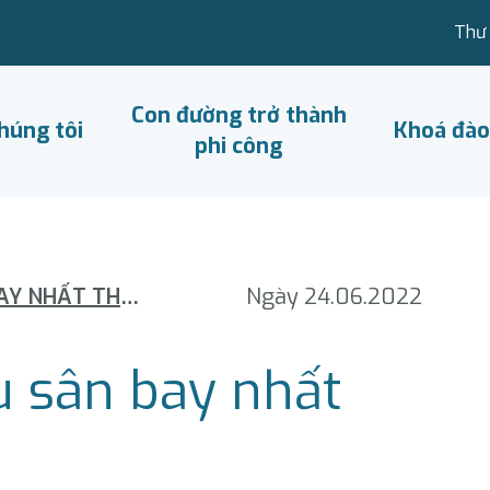
Thư 
Con đường trở thành
húng tôi
Khoá đào
phi công
5 QUỐC GIA CÓ NHIỀU SÂN BAY NHẤT THẾ GIỚI
Ngày 24.06.2022
u sân bay nhất