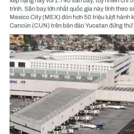
xếp hạng này với 1.740 sân bay, tuy nhiên chỉ 5
trình. Sân bay lớn nhất quốc gia này tính theo 
Mexico City (MEX) đón hơn 50 triệu lượt hành
Cancún (CUN) trên bán đảo Yucatan đứng thứ ha