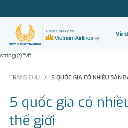
Về c
string(2) "vi"
TRANG CHỦ
/
5 quốc gia có nhiề
thế giới