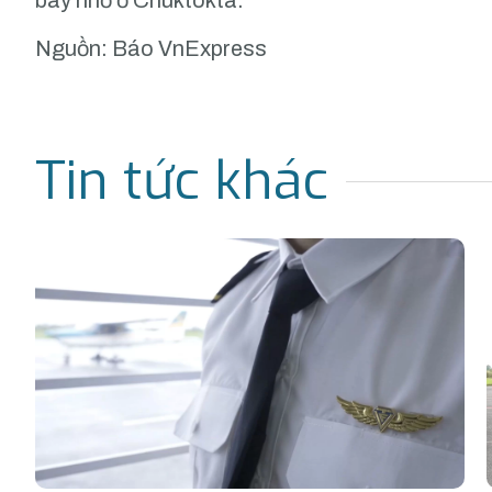
bay nhỏ ở Chuktokta.
Nguồn: Báo VnExpress
Tin tức khác