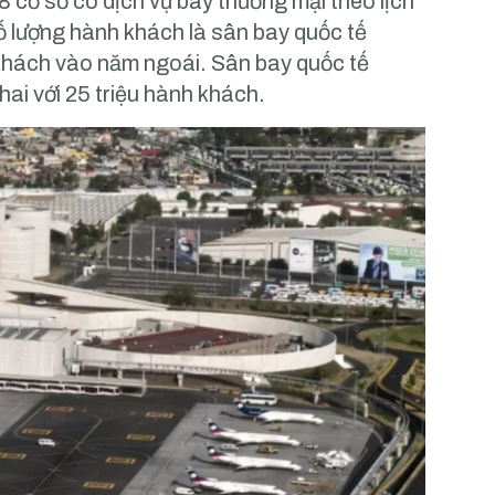
8 cơ sở có dịch vụ bay thương mại theo lịch
số lượng hành khách là sân bay quốc tế
 khách vào năm ngoái. Sân bay quốc tế
i với 25 triệu hành khách.