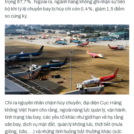
trọng 67,7%. Ngoài ra, ngành hàng không ghi nhận sự tiến
bộ khi tỷ lệ chuyến bay bị hủy chỉ còn 0,4%, giảm 1,5 điểm
so cùng kỳ.
Chỉ ra nguyên nhân chậm hủy chuyến, đại diện Cục Hàng
không Việt Nam cho rằng, ngoài năng lực quản lý, vận hành,
tình trạng tàu bay, các yếu tố khác như giới hạn về hạ tầng
sân bay, dịch vụ mặt đất, quản lý không lưu, thời tiết (mưa
giông, bão,…) và những tình huống bất thường khác (sức