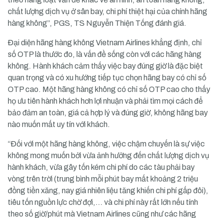
chất lượng dịch vụ ở sân bay, chi phí thiệt hại của chính hãng
hàng không”, PGS, TS Nguyễn Thiện Tống đánh giá.
Đại diện hãng hàng không Vietnam Airlines khẳng định, chỉ
số OTP là thước đo, là vấn đề sống còn với các hãng hàng
không. Hành khách cảm thấy việc bay đúng giờ là đặc biệt
quan trọng và có xu hướng tiếp tục chọn hãng bay có chỉ số
OTP cao. Một hãng hàng không có chỉ số OTP cao cho thấy
họ ưu tiên hành khách hơn lợi nhuận và phải tìm mọi cách để
bảo đảm an toàn, giá cả hợp lý và đúng giờ, không hãng bay
nào muốn mất uy tín với khách.
“Đối với một hãng hàng không, việc chậm chuyến là sự việc
không mong muốn bởi vừa ảnh hưởng đến chất lượng dịch vụ
hành khách, vừa gây tốn kém chi phí do các tàu phải bay
vòng trên trời (trung bình mỗi phút bay mất khoảng 2 triệu
đồng tiền xăng, nay giá nhiên liệu tăng khiến chi phí gấp đôi),
tiêu tốn nguồn lực chờ đợi,… và chi phí này rất lớn nếu tính
theo số giờ/phút mà Vietnam Airlines cũng như các hãng