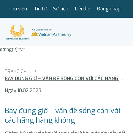
Thư viện
Tin tức - Sự kiện
Liên hệ
Đăng nhập
string(2) "vi"
TRANG CHỦ
/
BAY ĐÚNG GIỜ – VẤN ĐỀ SỐNG CÒN VỚI CÁC HÃNG HÀNG KHÔNG
Ngày 10.02.2023
Bay đúng giờ – vấn đề sống còn với
các hãng hàng không