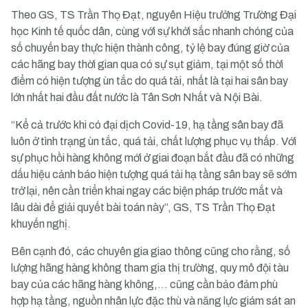
Theo GS, TS Trần Thọ Đạt, nguyên Hiệu trưởng Trường Đại
học Kinh tế quốc dân, cùng với sự khởi sắc nhanh chóng của
số chuyến bay thực hiện thành công, tỷ lệ bay đúng giờ của
các hãng bay thời gian qua có sự sụt giảm, tại một số thời
điểm có hiện tượng ùn tắc do quá tải, nhất là tại hai sân bay
lớn nhất hai đầu đất nước là Tân Sơn Nhất và Nội Bài.
“Kể cả trước khi có đại dịch Covid-19, hạ tầng sân bay đã
luôn ở tình trạng ùn tắc, quá tải, chất lượng phục vụ thấp. Với
sự phục hồi hàng không mới ở giai đoạn bắt đầu đã có những
dấu hiệu cảnh báo hiện tượng quá tải hạ tầng sân bay sẽ sớm
trở lại, nên cần triển khai ngay các biện pháp trước mắt và
lâu dài để giải quyết bài toán này”, GS, TS Trần Thọ Đạt
khuyến nghị.
Bên cạnh đó, các chuyên gia giao thông cũng cho rằng, số
lượng hãng hàng không tham gia thị trường, quy mô đội tàu
bay của các hãng hàng không,… cũng cần bảo đảm phù
hợp hạ tầng, nguồn nhân lực đặc thù và năng lực giám sát an