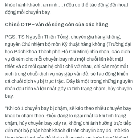
khỏe hành khách, an ninh,…) đều có thể tác động đến hoạt
động mỗi chuyến bay.
Chỉ số OTP – vấn đề sống còn của các hãng
PGS, TS Nguyễn Thiện Tống, chuyên gia hàng không,
nguyên Chủ nhiệm bộ môn Kỹ thuật hàng không (Trường đại
học Bách khoa Thành phố Hồ Chí Minh) nhìn nhận, các dịch
vụ đi kèm cho mỗi chuyến bay như một chuỗi liên kết mật
thiết và có mối quan hệ chặt chẽ với nhau, chỉ cần một mắt
xích trong chuỗi dịch vụ này gặp vấn đề, sẽ tác động khiến
cả chuỗi dịch vụ bị trục trặc. Đây là một trong những nguyên
nhân đầu tiên và lớn nhất gây ra tình trạng chậm, hủy chuyến
bay.
“Khi có 1 chuyến bay bị chậm, sẽ kéo theo nhiều chuyến bay
khác bị chậm theo. Điều đáng lo ngại nhất là khi tình trạng
chậm, hủy chuyến bay xảy ra, không chỉ ảnh hưởng trực tiếp
đến một bộ phận hành khách đi trên chuyến bay đó, mà kéo
theo hàng loạt vấn đề khác về an ninh, an toàn hàng không,