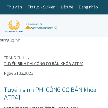
Thư viện
Tin tức - Sự kiện
Liên hệ
Đăng nhập
string(2) "vi"
TRANG CHỦ
/
TUYỂN SINH PHI CÔNG CƠ BẢN KHÓA ATP41
Ngày 21.03.2023
Tuyển sinh PHI CÔNG CƠ BẢN khóa
ATP41