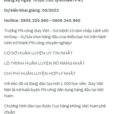
Đăng ký ngay:
https://bit.ly/khoaATP41
Dự kiến khai giảng: 05/2023
Hotline: 0905.325.860 – 0909.345.860
Trường Phi công Bay Việt – Sứ mệnh 15 năm chắp cánh ước
mơ bay – Sự lựa chọn hàng đầu của nhiều bạn trẻ trên hành
trình trở thành Phi công chuyên nghiệp!
CƠ SỞ HUẤN LUYỆN UY TÍN NHẤT
LỘ TRÌNH HUẤN LUYỆN RÕ RÀNG NHẤT
CHI PHÍ HUẤN LUYỆN HỢP LÝ NHẤT
Với việc đã và đang đào tạo hơn 1.000 học viên, Bay Việt
hiện là nơi huấn luyện Phi công dân dụng hàng đầu tại Việt
Nam:
Chương trình đào tạo được Cục hàng không Việt Nam phê
chuẩn;