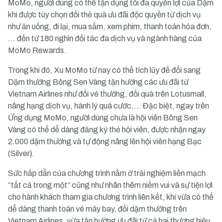
MoMo, người dùng có thể tận dụng tối đa quyền lợi của Dặm
khi được tùy chọn đổi thẻ quà ưu đãi độc quyền từ dịch vụ
như ăn uống, đi lại, mua sắm, xem phim, thanh toán hóa đơn,
… đến từ 180 nghìn đối tác đa dịch vụ và ngành hàng của
MoMo Rewards.
Trong khi đó, Xu MoMo từ nay có thể tích lũy để đổi sang
Dặm thưởng Bông Sen Vàng tận hưởng các ưu đãi từ
Vietnam Airlines như đổi vé thưởng, đổi quà trên Lotusmall,
nâng hạng dịch vụ, hành lý quá cước,… Đặc biệt, ngay trên
Ứng dụng MoMo, người dùng chưa là hội viên Bông Sen
Vàng có thể dễ dàng đăng ký thẻ hội viên, được nhận ngay
2.000 dặm thưởng và tự động nâng lên hội viên hạng Bạc
(Silver).
Sức hấp dẫn của chương trình nằm ở trải nghiệm liền mạch
“tất cả trong một” cũng như nhân thêm niềm vui và sự tiện lợi
cho hành khách tham gia chương trình liên kết, khi vừa có thể
dễ dàng thanh toán vé máy bay, đổi dặm thưởng trên
Vietnam Airlines, vừa tận hưởng ưu đãi từ cả hai thương hiệu