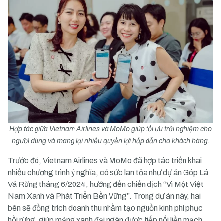
Hợp tác giữa Vietnam Airlines và MoMo giúp tối ưu trải nghiệm cho
người dùng và mang lại nhiều quyền lợi hấp dẫn cho khách hàng.
Trước đó, Vietnam Airlines và MoMo đã hợp tác triển khai
nhiều chương trình ý nghĩa, có sức lan tỏa như dự án Góp Lá
Vá Rừng tháng 6/2024, hướng đến chiến dịch “Vì Một Việt
Nam Xanh và Phát Triển Bền Vững”. Trong dự án này, hai
bên sẽ đồng trích doanh thu nhằm tạo nguồn kinh phí phục
hồi rừng, giúp mảng xanh đại ngàn được tiếp nối liền mạch.