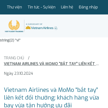
Thư viện
Tin tức - Sự kiện
Liên hệ
Đăng nhập
string(2) "vi"
TRANG CHỦ
/
VIETNAM AIRLINES VÀ MOMO “BẮT TAY” LIÊN KẾT ĐỔI THƯỞNG: KHÁCH HÀNG VỪA BAY VỪA TẬN HƯỞNG ƯU ĐÃI
Ngày 23.10.2024
Vietnam Airlines và MoMo “bắt tay”
liên kết đổi thưởng: khách hàng vừa
bay vừa tận hưởng ưu đãi