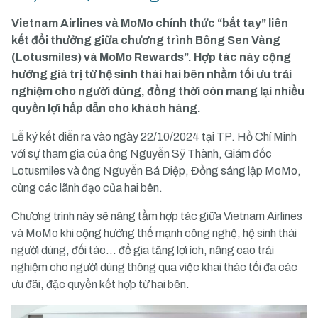
Vietnam Airlines và MoMo chính thức “bắt tay” liên
kết đổi thưởng giữa chương trình Bông Sen Vàng
(Lotusmiles) và MoMo Rewards”. Hợp tác này cộng
hưởng giá trị từ hệ sinh thái hai bên nhằm tối ưu trải
nghiệm cho người dùng, đồng thời còn mang lại nhiều
quyền lợi hấp dẫn cho khách hàng.
Lễ ký kết diễn ra vào ngày 22/10/2024 tại TP. Hồ Chí Minh
với sự tham gia của ông Nguyễn Sỹ Thành, Giám đốc
Lotusmiles và ông Nguyễn Bá Diệp, Đồng sáng lập MoMo,
cùng các lãnh đạo của hai bên.
Chương trình này sẽ nâng tầm hợp tác giữa Vietnam Airlines
và MoMo khi cộng hưởng thế mạnh công nghệ, hệ sinh thái
người dùng, đối tác… để gia tăng lợi ích, nâng cao trải
nghiệm cho người dùng thông qua việc khai thác tối đa các
ưu đãi, đặc quyền kết hợp từ hai bên.