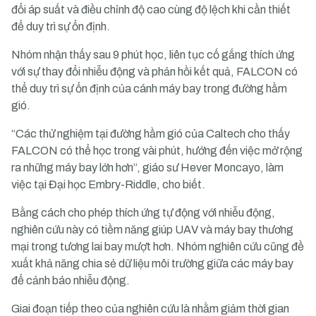
đổi áp suất và điều chỉnh độ cao cùng độ lệch khi cần thiết
để duy trì sự ổn định.
Nhóm nhận thấy sau 9 phút học, liên tục cố gắng thích ứng
với sự thay đổi nhiễu động và phản hồi kết quả, FALCON có
thể duy trì sự ổn định của cánh máy bay trong đường hầm
gió.
“Các thử nghiệm tại đường hầm gió của Caltech cho thấy
FALCON có thể học trong vài phút, hướng đến việc mở rộng
ra những máy bay lớn hơn”, giáo sư Hever Moncayo, làm
việc tại Đại học Embry-Riddle, cho biết.
Bằng cách cho phép thích ứng tự động với nhiễu động,
nghiên cứu này có tiềm năng giúp UAV và máy bay thương
mại trong tương lai bay mượt hơn. Nhóm nghiên cứu cũng đề
xuất khả năng chia sẻ dữ liệu môi trường giữa các máy bay
để cảnh báo nhiễu động.
Giai đoạn tiếp theo của nghiên cứu là nhằm giảm thời gian