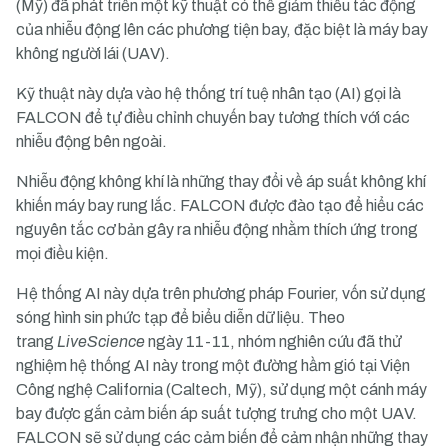
(Mỹ) đã phát triển một kỹ thuật có thể giảm thiểu tác động
của
nhiễu động
lên các phương tiện bay, đặc biệt là máy bay
không người lái (UAV).
Kỹ thuật này dựa vào hệ thống trí tuệ nhân tạo (AI) gọi là
FALCON để tự điều chỉnh chuyến bay tương thích với các
nhiễu động bên ngoài.
Nhiễu động không khí
là những thay đổi về áp suất không khí
khiến máy bay rung lắc. FALCON được đào tạo để hiểu các
nguyên tắc cơ bản gây ra nhiễu động nhằm thích ứng trong
mọi điều kiện.
Hệ thống AI này dựa trên phương pháp Fourier, vốn sử dụng
sóng hình sin phức tạp để biểu diễn dữ liệu. Theo
trang
LiveScience
ngày 11-11, nhóm nghiên cứu đã thử
nghiệm hệ thống AI này trong một đường hầm gió tại Viện
Công nghệ California (Caltech, Mỹ), sử dụng một cánh máy
bay được gắn cảm biến áp suất tượng trưng cho một UAV.
FALCON sẽ sử dụng các cảm biến để cảm nhận những thay