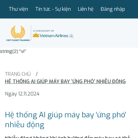
Thư viện
Tin tức - Sự kiện
Liên hệ
Đăng nhập
string(2) "vi"
TRANG CHỦ
/
HỆ THỐNG AI GIÚP MÁY BAY ‘ỨNG PHÓ’ NHIỄU ĐỘNG
Ngày 12.11.2024
Hệ thống AI giúp máy bay ‘ứng phó’
nhiễu động