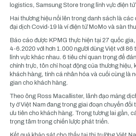
logistics, Samsung Store trong lĩnh vực điện tử 
Hai thương hiệu nổi lên trong danh sách là các 
đại dịch Covid-19 là ví điện tử MoMo và sàn thư
Báo cáo được KPMG thực hiện tại 27 quốc gia, 
4-6.2020 với hơn 1.000 người dùng Việt với 86 
lĩnh vực khác nhau. 6 tiêu chí quan trọng để đá
chính trực, tôn chỉ hoạt động của thương hiệu,
khách hàng, tính cá nhân hóa và cuối cùng là nỗ 
gian cho khách hàng.
Theo ông Ross Macallister, lãnh đạo mảng dị
ty ở Việt Nam đang trong giai đoạn chuyển đổi
ưu tiên cho khách hàng. Trong tương lai gần, c
trọng tâm trong chiến lược phát triển.
Kết quả khảo sát cho thấy tại thị trường Việt Na