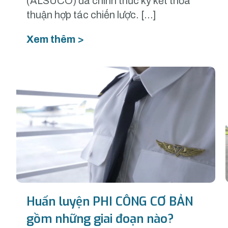
(ALSUCO) đã chính thức ký kết thỏa
thuận hợp tác chiến lược. […]
Xem thêm >
Huấn luyện PHI CÔNG CƠ BẢN
gồm những giai đoạn nào?