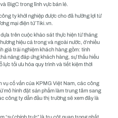
và BigC trong lĩnh vực bán lẻ.
công ty khởi nghiệp được cho đã hưởng lợi từ
ơng mại điện tử Tiki.vn.
dựa trên cuộc khảo sát thực hiện từ tháng
thương hiệu cả trong và ngoài nước, ở nhiều
nh giá trải nghiệm khách hàng gồm: tính
 khả năng đáp ứng khách hàng, sự thấu hiểu
lực tối ưu hóa quy trình và tiết kiệm thời
ch vụ cố vấn của KPMG Việt Nam, các công
 từ mô hình đặt sản phẩm làm trung tâm sang
ác công ty dẫn đầu thị trường sẽ xem đây là
m “sự chính trực” là trụ cột quan trọng nhất