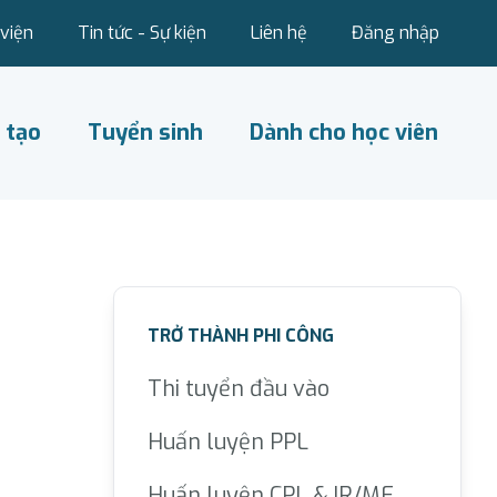
viện
Tin tức - Sự kiện
Liên hệ
Đăng nhập
 tạo
Tuyển sinh
Dành cho học viên
TRỞ THÀNH PHI CÔNG
Thi tuyển đầu vào
Huấn luyện PPL
Huấn luyện CPL & IR/ME