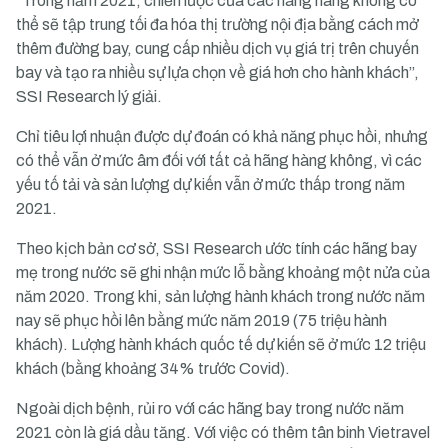
“Trong năm 2021, chiến lược của các hãng hàng không có
thể sẽ tập trung tối đa hóa thị trường nội địa bằng cách mở
thêm đường bay, cung cấp nhiều dịch vụ giá trị trên chuyến
bay và tạo ra nhiều sự lựa chọn về giá hơn cho hành khách”,
SSI Research lý giải.
Chỉ tiêu lợi nhuận được dự đoán có khả năng phục hồi, nhưng
có thể vẫn ở mức âm đối với tất cả hãng hàng không, vì các
yếu tố tải và sản lượng dự kiến vẫn ở mức thấp trong năm
2021.
Theo kịch bản cơ sở, SSI Research ước tính các hãng bay
mẹ trong nước sẽ ghi nhận mức lỗ bằng khoảng một nửa của
năm 2020. Trong khi, sản lượng hành khách trong nước năm
nay sẽ phục hồi lên bằng mức năm 2019 (75 triệu hành
khách). Lượng hành khách quốc tế dự kiến sẽ ở mức 12 triệu
khách (bằng khoảng 34% trước Covid).
Ngoài dịch bệnh, rủi ro với các hãng bay trong nước năm
2021 còn là giá dầu tăng. Với việc có thêm tân binh Vietravel