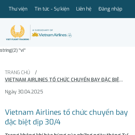
Thư viện
Tin tức - Sự kiện
Liên hệ
Đăng nhập
string(2) "vi"
TRANG CHỦ
/
VIETNAM AIRLINES TỔ CHỨC CHUYẾN BAY ĐẶC BIỆT DỊP 30/4
Ngày 30.04.2025
Vietnam Airlines tổ chức chuyến bay
đặc biệt dịp 30/4