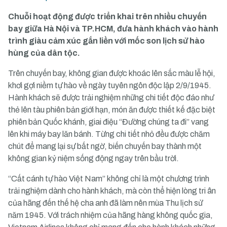
Chuỗi hoạt động được triển khai trên nhiều chuyến
bay giữa Hà Nội và TP.HCM, đưa hành khách vào hành
trình giàu cảm xúc gắn liền với mốc son lịch sử hào
hùng của dân tộc.
Trên chuyến bay, không gian được khoác lên sắc màu lễ hội,
khơi gợi niềm tự hào về ngày tuyên ngôn độc lập 2/9/1945.
Hành khách sẽ được trải nghiệm những chi tiết độc đáo như
thẻ lên tàu phiên bản giới hạn, món ăn được thiết kế đặc biệt
phiên bản Quốc khánh, giai điệu “Đường chúng ta đi” vang
lên khi máy bay lăn bánh. Từng chi tiết nhỏ đều được chăm
chút để mang lại sự bất ngờ, biến chuyến bay thành một
không gian kỷ niệm sống động ngay trên bầu trời.
“Cất cánh tự hào Việt Nam” không chỉ là một chương trình
trải nghiệm dành cho hành khách, mà còn thể hiện lòng tri ân
của hãng đến thế hệ cha anh đã làm nên mùa Thu lịch sử
năm 1945. Với trách nhiệm của hãng hàng không quốc gia,