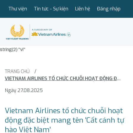
Thư viện
Tin tức - Sự kiện
Liên hệ
Đăng nhập
string(2) "vi"
TRANG CHỦ
/
VIETNAM AIRLINES TỔ CHỨC CHUỖI HOẠT ĐỘNG ĐẶC BIỆT MANG TÊN 'CẤT CÁNH TỰ HÀO VIỆT NAM'
Ngày 27.08.2025
Vietnam Airlines tổ chức chuỗi hoạt
động đặc biệt mang tên 'Cất cánh tự
hào Việt Nam'