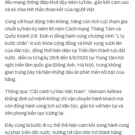
đều mang thông điệp khơi dậy niềm tự hào, gắn kết cảm xúc
và sẻ chia tinh thần đoàn kết của người Việt.
Cùng với hoạt động trên không, hãng còn tích cực tham gia
chuỗi sự kiện kỷ niệm 80 năm Cách mạng Tháng Tám và
Quốc khánh 2/9. Đơn vị đồng hành cùng chương trình “1 tỷ
bước chân” vì sức khỏe cộng đồng và khát vọng vươn lên
của dân tộc, đồng thời hiện diện tại Triển lãm thành tựu đất
nước, diễn ra từ ngày 28/8 đến 5/9/2025 tại Trung tâm hội
nghị triển lãm quốc gia (Đông Anh, Hà Nội), trong không
gian trưng bày tái hiện những dấu ấn phát triển nổi bật của
hãng.
Thông qua “Cất cánh tự hào Việt Nam”, Vietnam Airlines
khẳng định sứ mệnh không chỉ vận chuyển hành khách mà
còn đồng hành cùng lịch sử dân tộc, gắn bó với hiện tại và
tiên phong kiến tạo tương lai.
Đây cũng là bước đi cụ thể thể hiện cam kết song hành cùng
sự phát triển đất nước, hướng tới tầm nhìn trở thành hãng