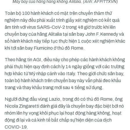
Máy bay của hãng hàng không Alitalia. (Ảnh: AFP/TTXVN)
Toàn bộ 100 hành khách có mặt trên chuyến thăm thử
nghiệm này đều phải xuất trình giấy xét nghiệm có kết quả
âm tính với virus SARS-CoV-2 trong 48 giờ trước khi lên
chuyến bay của hãng Alitalia tại sân bay John F.Kennedy và
số hành khách này tiếp tục thực hiện 1 cuộc xét nghiệm khác
khi tới sân bay Fiumicino ở thủ đô Rome.
Theo hãng tin AGI, điều này cho phép các hành khách không
phải thực hiện quy định cách ly 14 ngày giống với các trường
hợp khác từ Mỹ nhập cảnh vào Italy. Theo giới chức sân bay,
toàn bộ hành khách trên chuyến bay này vẫn phải đeo khẩu
trang và thay khẩu trang mới sau 4 tiếng sử dụng.
Người đứng đầu vùng Lazio, trong đó có thủ đô Rome, ông
Nicola Zingaretti đánh giá đây là chuyến bay đặc biệt bởi nó
nhóm lên hy vọng khôi phục lại hoạt động hàng không, hoạt
động đi lại và cả kinh tế bất chấp sự hiện diện của dịch
COVID-19.