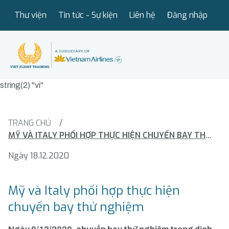
Thư viện
Tin tức - Sự kiện
Liên hệ
Đăng nhập
string(2) "vi"
TRANG CHỦ
/
MỸ VÀ ITALY PHỐI HỢP THỰC HIỆN CHUYẾN BAY THỬ NGHIỆM
Ngày 18.12.2020
Mỹ và Italy phối hợp thực hiện
chuyến bay thử nghiệm