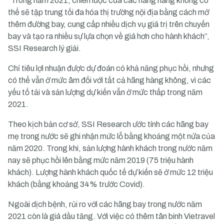
“Trong năm 2021, chiến lược của các hãng hàng không có
thể sẽ tập trung tối đa hóa thị trường nội địa bằng cách mở
thêm đường bay, cung cấp nhiều dịch vụ giá trị trên chuyến
bay và tạo ra nhiều sự lựa chọn về giá hơn cho hành khách”,
SSI Research lý giải.
Chỉ tiêu lợi nhuận được dự đoán có khả năng phục hồi, nhưng
có thể vẫn ở mức âm đối với tất cả hãng hàng không, vì các
yếu tố tải và sản lượng dự kiến vẫn ở mức thấp trong năm
2021.
Theo kịch bản cơ sở, SSI Research ước tính các hãng bay
mẹ trong nước sẽ ghi nhận mức lỗ bằng khoảng một nửa của
năm 2020. Trong khi, sản lượng hành khách trong nước năm
nay sẽ phục hồi lên bằng mức năm 2019 (75 triệu hành
khách). Lượng hành khách quốc tế dự kiến sẽ ở mức 12 triệu
khách (bằng khoảng 34% trước Covid).
Ngoài dịch bệnh, rủi ro với các hãng bay trong nước năm
2021 còn là giá dầu tăng. Với việc có thêm tân binh Vietravel