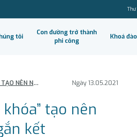
Thư 
Con đường trở thành
húng tôi
Khoá đào
phi công
SỰ TẬN TÂM LÀ “CHÌA KHÓA” TẠO NÊN NHỮNG HÀNH TRÌNH GẮN KẾT
Ngày 13.05.2021
a khóa” tạo nên
gắn kết