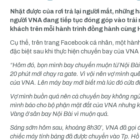
Nhặt được của rơi trả lại người mất, những
người VNA đang tiếp tục đóng góp vào trải
khách trên mỗi hành trình đồng hành cùng
Cụ thể, trên trang Facebook cá nhân, một hành
đặc biệt sau khi thực hiện chuyến bay của VNA 
“Hôm đó, bọn mình bay chuyến muộn từ Nội Bài
20 phút mới chạy ra gate. Vì vội nên vợ mình q
của VNA. Lên máy bay mới biết mà lúc đó cửa đ
Vợ mình buồn quá nên cả chuyến bay không ngủ
mình báo cho bộ phận mặt đất của VNA nhưng 
Vàng ở sân bay Nội Bài vì muộn quá.
Sáng sớm hôm sau, khoảng 8h30’, VNA đã gọi điệ
chiếc máy tính bảng đã được chuyển vào Tp. Hồ 