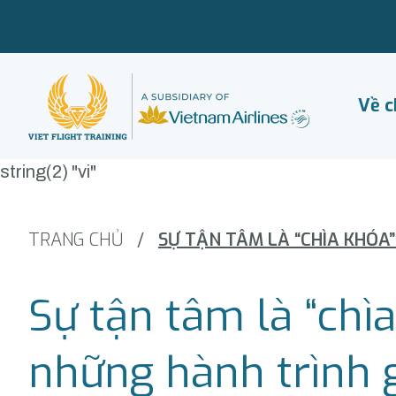
Về c
string(2) "vi"
TRANG CHỦ
/
Sự tận tâm là “chì
những hành trình 