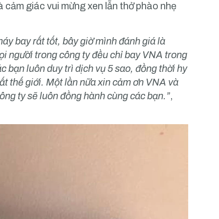
là cảm giác vui mừng xen lẫn thở phào nhẹ
áy bay rất tốt, bây giờ mình đánh giá là
ọi người trong công ty đều chỉ bay VNA trong
bạn luôn duy trì dịch vụ 5 sao, đồng thời hy
ất thế giới. Một lần nữa xin cảm ơn VNA và
ông ty sẽ luôn đồng hành cùng các bạn.”
,