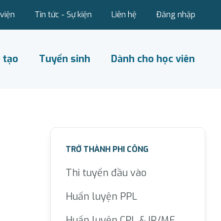
viện
Tin tức - Sự kiện
Liên hệ
Đăng nhập
 tạo
Tuyển sinh
Dành cho học viên
TRỞ THÀNH PHI CÔNG
Thi tuyển đầu vào
Huấn luyện PPL
Huấn luyện CPL & IR/ME