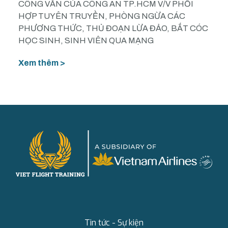
CÔNG VĂN CỦA CÔNG AN TP.HCM V/V PHỐI
HỢP TUYÊN TRUYỀN, PHÒNG NGỪA CÁC
PHƯƠNG THỨC, THỦ ĐOẠN LỪA ĐẢO, BẮT CÓC
HỌC SINH, SINH VIÊN QUA MẠNG
Xem thêm >
Tin tức - Sự kiện