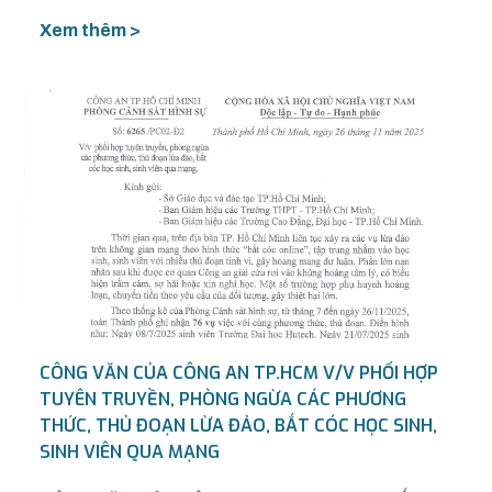
Xem thêm >
CÔNG VĂN CỦA CÔNG AN TP.HCM V/V PHỐI HỢP
TUYÊN TRUYỀN, PHÒNG NGỪA CÁC PHƯƠNG
THỨC, THỦ ĐOẠN LỪA ĐẢO, BẮT CÓC HỌC SINH,
SINH VIÊN QUA MẠNG