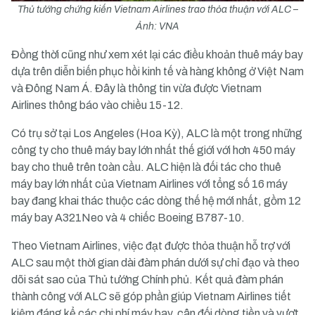
Thủ tướng chứng kiến Vietnam Airlines trao thỏa thuận với ALC –
Ảnh: VNA
Đồng thời cũng như xem xét lại các điều khoản thuê máy bay
dựa trên diễn biến phục hồi kinh tế và hàng không ở Việt Nam
và Đông Nam Á. Đây là thông tin vừa được
Vietnam
Airlines
thông báo vào chiều 15-12.
Có trụ sở tại Los Angeles (Hoa Kỳ), ALC là một trong những
công ty cho thuê máy bay lớn nhất thế giới với hơn 450 máy
bay cho thuê trên toàn cầu. ALC hiện là đối tác cho thuê
máy bay lớn nhất của Vietnam Airlines với tổng số 16 máy
bay đang khai thác thuộc các dòng thế hệ mới nhất, gồm 12
máy bay A321Neo và 4 chiếc Boeing B787-10.
Theo Vietnam Airlines, việc đạt được thỏa thuận hỗ trợ với
ALC sau một thời gian dài đàm phán dưới sự chỉ đạo và theo
dõi sát sao của Thủ tướng Chính phủ. Kết quả đàm phán
thành công với ALC sẽ góp phần giúp Vietnam Airlines tiết
kiệm đáng kể các chi phí máy bay, cân đối dòng tiền và vượt