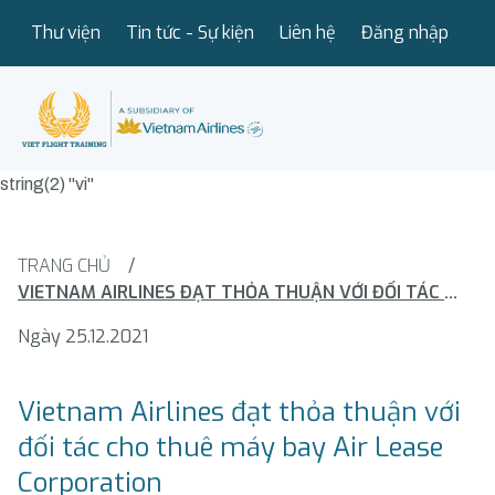
Thư viện
Tin tức - Sự kiện
Liên hệ
Đăng nhập
string(2) "vi"
TRANG CHỦ
/
VIETNAM AIRLINES ĐẠT THỎA THUẬN VỚI ĐỐI TÁC CHO THUÊ MÁY BAY AIR LEASE CORPORATION
Ngày 25.12.2021
Vietnam Airlines đạt thỏa thuận với
đối tác cho thuê máy bay Air Lease
Corporation