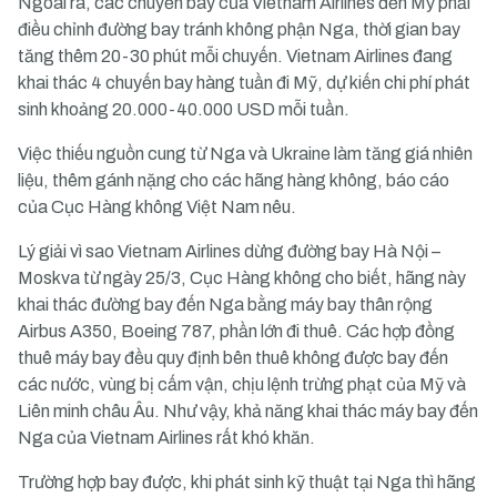
Ngoài ra, các chuyến bay của Vietnam Airlines đến Mỹ phải
điều chỉnh đường bay tránh không phận Nga, thời gian bay
tăng thêm 20-30 phút mỗi chuyến. Vietnam Airlines đang
khai thác 4 chuyến bay hàng tuần đi Mỹ, dự kiến chi phí phát
sinh khoảng 20.000-40.000 USD mỗi tuần.
Việc thiếu nguồn cung từ Nga và Ukraine làm tăng giá nhiên
liệu, thêm gánh nặng cho các hãng hàng không, báo cáo
của Cục Hàng không Việt Nam nêu.
Lý giải vì sao Vietnam Airlines dừng đường bay Hà Nội –
Moskva từ ngày 25/3, Cục Hàng không cho biết, hãng này
khai thác đường bay đến Nga bằng máy bay thân rộng
Airbus A350, Boeing 787, phần lớn đi thuê. Các hợp đồng
thuê máy bay đều quy định bên thuê không được bay đến
các nước, vùng bị cấm vận, chịu lệnh trừng phạt của Mỹ và
Liên minh châu Âu. Như vậy, khả năng khai thác máy bay đến
Nga của Vietnam Airlines rất khó khăn.
Trường hợp bay được, khi phát sinh kỹ thuật tại Nga thì hãng