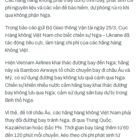
Các hãng hàng không phải thay đổi lộ trình bay, phát sinh chi
phí nguyên liệu và các vấn đề bảo hiểm, dự phòng rủi ro khi
qua không phận Nga.
Trong báo cáo gửi Bộ Giao thông Vận tải ngày 25/3, Cục
Hàng không Việt Nam cho biết chiến sự Nga – Ukraine đã
tác động tiêu cực, làm tăng chi phí của các hãng hàng
không Việt.
Hiện Vietnam Airlines khai thác đường bay đến Nga; hãng
này và Bamboo Airways tổ chức chuyến bay đi châu Âu và
Mỹ, có sử dụng đường bay không lưu quá cảnh qua Nga.
Chiến sự khiến nhiều nước cấm hãng bay khai thác đường
bay không lưu qua Nga; cấm sử dụng sân bay dự bị trong
lãnh thổ Nga.
Vì thế, để tới châu Âu, các hãng hàng không Việt Nam phải
thay đổi đường bay tránh Nga, đi qua Trung Quốc,
Kazakhstan hoặc Bắc Phi. Thời gian bay tăng thêm từ 60
đến 120 phút mỗi chuyến, kéo theo chi phí phát sinh từ