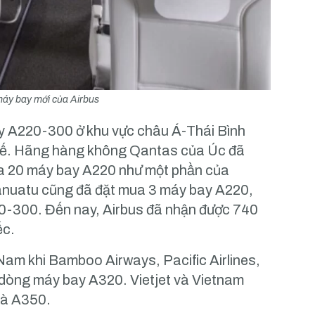
áy bay mới của Airbus
ay A220-300 ở khu vực châu Á-Thái Bình
 tế. Hãng hàng không Qantas của Úc đã
ua 20 máy bay A220 như một phần của
 Vanuatu cũng đã đặt mua 3 máy bay A220,
0-300. Đến nay, Airbus đã nhận được 740
ếc.
 Nam khi Bamboo Airways, Pacific Airlines,
ác dòng máy bay A320. Vietjet và Vietnam
và A350.