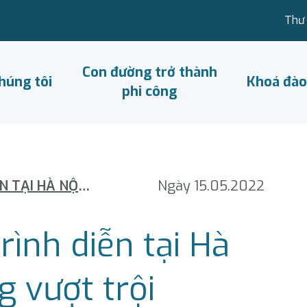
Thư 
Con đường trở thành
húng tôi
Khoá đào
phi công
AIRBUS A220-300 TRÌNH DIỄN TẠI HÀ NỘI, NHIỀU TÍNH NĂNG VƯỢT TRỘI
Ngày 15.05.2022
ình diễn tại Hà
g vượt trội