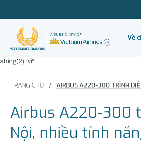
Về c
string(2) "vi"
TRANG CHỦ
/
Airbus A220-300 tr
Nội, nhiều tính năn