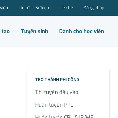
viện
Tin tức - Sự kiện
Liên hệ
Đăng nhập
 tạo
Tuyển sinh
Dành cho học viên
TRỞ THÀNH PHI CÔNG
Thi tuyển đầu vào
Huấn luyện PPL
Huấn luyện CPL & IR/ME