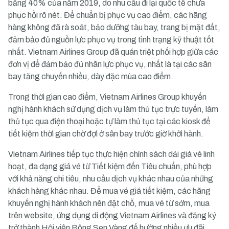
bằng 40% của năm 2019, do nhu cầu đi lại quốc tế chưa
phục hồi rõ nét. Để chuẩn bị phục vụ cao điểm, các hãng
hàng không đã rà soát, bảo dưỡng tàu bay, trang bị mặt đất,
đảm bảo đủ nguồn lực phục vụ trong tình trạng kỹ thuật tốt
nhất. Vietnam Airlines Group đã quán triệt phối hợp giữa các
đơn vị để đảm bảo đủ nhân lực phục vụ, nhất là tại các sân
bay tăng chuyến nhiều, dày đặc mùa cao điểm.
Trong thời gian cao điểm, Vietnam Airlines Group khuyến
nghị hành khách sử dụng dịch vụ làm thủ tục trực tuyến, làm
thủ tục qua điện thoại hoặc tự làm thủ tục tại các kiosk để
tiết kiệm thời gian chờ đợi ở sân bay trước giờ khởi hành.
Vietnam Airlines tiếp tục thực hiện chính sách dải giá vé linh
hoạt, đa dạng giá vé từ Tiết kiệm đến Tiêu chuẩn, phù hợp
với khả năng chi tiêu, nhu cầu dịch vụ khác nhau của những
khách hàng khác nhau. Để mua vé giá tiết kiệm, các hãng
khuyến nghị hành khách nên đặt chỗ, mua vé từ sớm, mua
trên website, ứng dụng di động Vietnam Airlines và đăng ký
trở thành Hội viên Bông Sen Vàng để hưởng nhiều ưu đãi.