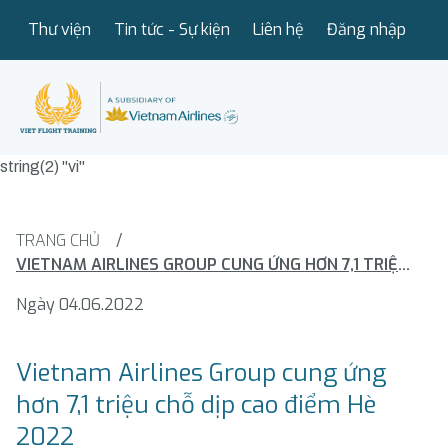
Thư viện
Tin tức - Sự kiện
Liên hệ
Đăng nhập
string(2) "vi"
TRANG CHỦ
/
VIETNAM AIRLINES GROUP CUNG ỨNG HƠN 7,1 TRIỆU CHỖ DỊP CAO ĐIỂM HÈ 2022
Ngày 04.06.2022
Vietnam Airlines Group cung ứng
hơn 7,1 triệu chỗ dịp cao điểm Hè
2022