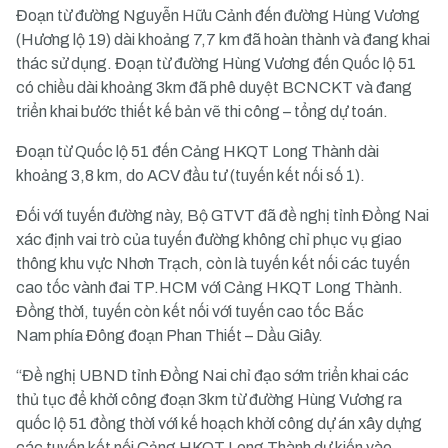
Đoạn từ đường Nguyễn Hữu Cảnh đến đường Hùng Vương
(Hương lộ 19) dài khoảng 7,7 km đã hoàn thành và đang khai
thác sử dụng. Đoạn từ đường Hùng Vương đến Quốc lộ 51
có chiều dài khoảng 3km đã phê duyệt BCNCKT và đang
triển khai bước thiết kế bản vẽ thi công – tổng dự toán.
Đoạn từ Quốc lộ 51 đến Cảng HKQT Long Thành dài
khoảng 3,8 km, do ACV đầu tư (tuyến kết nối số 1).
Đối với tuyến đường này, Bộ GTVT đã đề nghị tỉnh Đồng Nai
xác định vai trò của tuyến đường không chỉ phục vụ giao
thông khu vực Nhơn Trạch, còn là tuyến kết nối các tuyến
cao tốc vành đai TP.HCM với Cảng HKQT Long Thành.
Đồng thời, tuyến còn kết nối với tuyến cao tốc Bắc
Nam phía Đông đoạn Phan Thiết – Dầu Giây.
“Đề nghị UBND tỉnh Đồng Nai chỉ đạo sớm triển khai các
thủ tục để khởi công đoạn 3km từ đường Hùng Vương ra
quốc lộ 51 đồng thời với kế hoạch khởi công dự án xây dựng
các tuyến kết nối Cảng HKQT Long Thành dự kiến vào