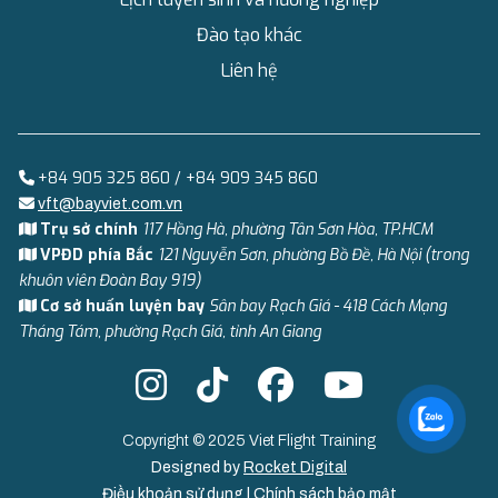
Đào tạo khác
Liên hệ
+84 905 325 860 / +84 909 345 860
vft@bayviet.com.vn
Trụ sở chính
117 Hồng Hà, phường Tân Sơn Hòa, TP.HCM
VPĐD phía Bắc
121 Nguyễn Sơn, phường Bồ Đề, Hà Nội (trong
khuôn viên Đoàn Bay 919)
Cơ sở huấn luyện bay
Sân bay Rạch Giá - 418 Cách Mạng
Tháng Tám, phường Rạch Giá, tỉnh An Giang
Copyright © 2025 Viet Flight Training
Designed by
Rocket Digital
Điều khoản sử dụng
|
Chính sách bảo mật