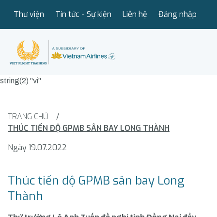
Thư viện
Tin tức - Sự kiện
Liên hệ
Đăng nhập
string(2) "vi"
TRANG CHỦ
/
THÚC TIẾN ĐỘ GPMB SÂN BAY LONG THÀNH
Ngày 19.07.2022
Thúc tiến độ GPMB sân bay Long
Thành