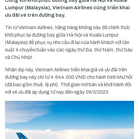
Cùng với khôi phục đường bay giữa Hà Nội và Kuala
Lumpur (Malaysia), Vietnam Airlines cũng triển khai
ưu đãi vé trên đường bay.
Tin từ Vietnam Airlines, hãng hàng không này đã chính thức
khôi phục lại đường bay giữa Hà Nội và Kuala Lumpur
(Malaysia) để phục vụ nhu cầu đi lại của hành khách với tần
suất 4 chuyến/tuần vào các ngày thứ Ba, thứ Năm, thứ Sáu
và Chủ Nhật.
Nhân dịp này, Vietnam Airlines triển khai giá vé ưu đãi trên
đường bay này chỉ từ 4.644.000 VNĐ cho hành trình khứ hồi
(đã bao gồm thuế, lệ phí). Thời gian mở bán và khởi hành đối
với vé ưu đãi áp dụng từ nay đến ngày 26/3/2023.