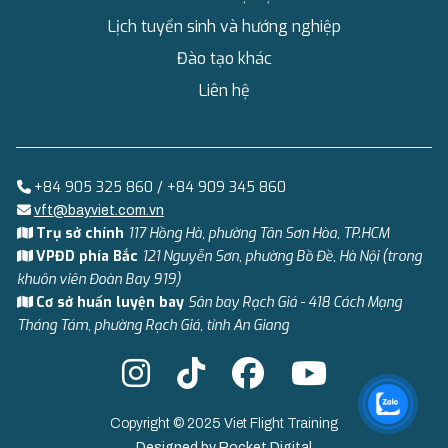
Lịch tuyển sinh và hướng nghiệp
Đào tạo khác
Liên hệ
+84 905 325 860 / +84 909 345 860
vft@bayviet.com.vn
Trụ sở chính
117 Hồng Hà, phường Tân Sơn Hòa, TP.HCM
VPĐD phía Bắc
121 Nguyễn Sơn, phường Bồ Đề, Hà Nội (trong
khuôn viên Đoàn Bay 919)
Cơ sở huấn luyện bay
Sân bay Rạch Giá - 418 Cách Mạng
Tháng Tám, phường Rạch Giá, tỉnh An Giang
Copyright © 2025 Viet Flight Training
Designed by
Rocket Digital