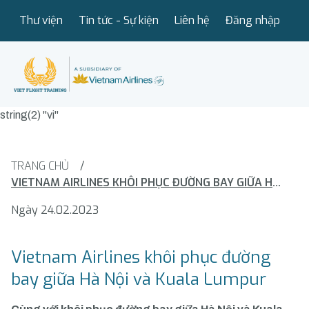
Thư viện
Tin tức - Sự kiện
Liên hệ
Đăng nhập
string(2) "vi"
TRANG CHỦ
/
VIETNAM AIRLINES KHÔI PHỤC ĐƯỜNG BAY GIỮA HÀ NỘI VÀ KUALA LUMPUR
Ngày 24.02.2023
Vietnam Airlines khôi phục đường
bay giữa Hà Nội và Kuala Lumpur