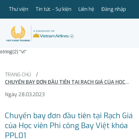
Thư viện
Tin tức - Sự kiện
Liên hệ
Đăng nhập
string(2) "vi"
TRANG CHỦ
/
CHUYẾN BAY ĐƠN ĐẦU TIÊN TẠI RẠCH GIÁ CỦA HỌC VIÊN PHI CÔNG BAY VIỆT KHÓA PPL01
Ngày 28.03.2023
Chuyến bay đơn đầu tiên tại Rạch Giá
của Học viên Phi công Bay Việt khóa
PPL01