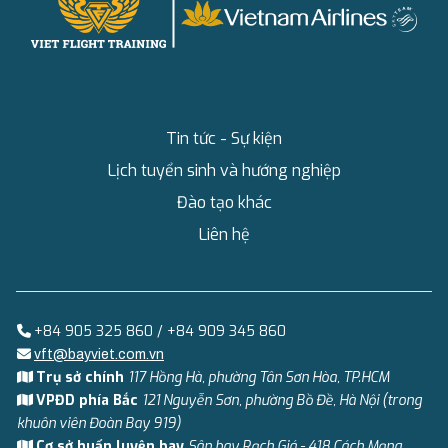
Tin tức - Sự kiện
Lịch tuyển sinh và hướng nghiệp
Đào tạo khác
Liên hệ
+84 905 325 860 / +84 909 345 860
vft@bayviet.com.vn
Trụ sở chính
117 Hồng Hà, phường Tân Sơn Hòa, TP.HCM
VPĐD phía Bắc
121 Nguyễn Sơn, phường Bồ Đề, Hà Nội (trong
khuôn viên Đoàn Bay 919)
Cơ sở huấn luyện bay
Sân bay Rạch Giá - 418 Cách Mạng